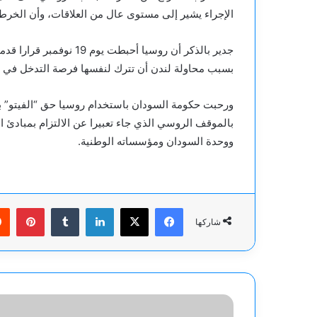
الإجراء يشير إلى مستوى عال من العلاقات، وأن الخرطو
جدير بالذكر أن روسيا أح
بسبب محاولة لندن أن تترك لنفسها فرصة التدخل في ش
ورحبت حكومة السودان باستخدام روسيا حق “الفيتو” ب
بالموقف الروسي الذي جاء تعبيرا عن الالتزام بمبادئ ا
ووحدة السودان ومؤسساته الوطنية.
فيسبوك
‫X
لينكدإن
بينت
شاركها
مصر..
ملاحقة