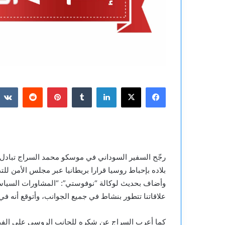
فيسبوك
‫X
لينكدإن
بينتيريست
رجّح السفير السوداني في موسكو محمد السراج تبادل ز
بلاده بإحباط روسيا قرارا بريطانيا عبر مجلس الأمن 
وأضاف بحديث لوكالة “نوفوستي”: “المشاورات السياسية 
علاقاتنا تتطور بنشاط في جميع الجوانب، وأتوقع أنه في عام 2025 سيكون هناك تبادل للزيارات رفيعة 
كما أعرب السراج عن شكره للجانب الروسي على الفيت