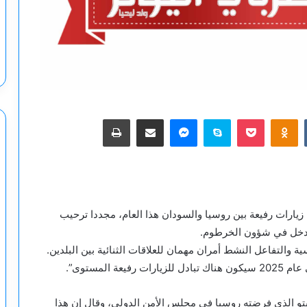
‫Pocket
Odnoklassniki
سكايب
ماسنجر
مشاركة عبر البريد
طباعة
يارات رفيعة بين روسيا والسودان هذا العام، مجددا ترحيب
للتدخل في شؤون الخرطوم.
والتفاعل النشط أمران مهمان للعلاقات الثنائية بين البلدين.
المستوى”.
و الذي فرضته روسيا في مجلس الأمن الدولي، وقال إن هذا