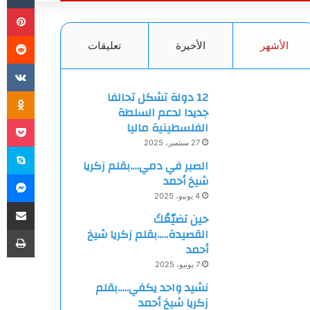
بي
الأشهر
الأخيرة
تعليقات
ki
12 دولة تشكل تحالفا
جديدا لدعم السلطة
et
الفلسطينية ماليا
27 سبتمبر، 2025
سك
الصبر في دمي….بقلم زكريا
ما
شيخ أحمد
4 يونيو، 2025
مشاركة
حين تضيّعُكَ
طب
القصيدة…..بقلم زكريا شيخ
أحمد
7 يونيو، 2025
نشيد واحد يكفي…..بقلم
زكريا شيخ أحمد