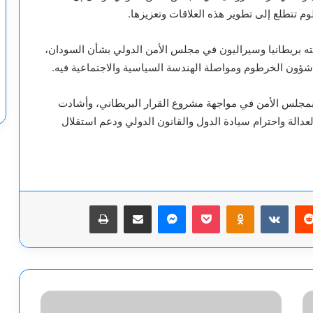
م تتطلع إلى تطوير هذه العلاقات وتعزيزها.
بطت يوم 19 نوفمبر قرارا قدمته بريطانيا وسيراليون في مجلس الأمن الدولي بشأن السودان،
ؤون الخرطوم ومواصلة الهندسة السياسية والاجتماعية فيه.
مجلس الأمن في مواجهة مشروع القرار البريطاني، وأشادت
لعدالة واحترام سيادة الدول والقانون الدولي ودعم استقلال
يريست
‫Pocket
Odnoklassniki
ماسنجر
مشاركة عبر البريد
طباعة
هبوط
طائرة