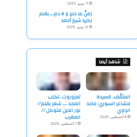
11 يونيو، 2025
زمنٌ بلا جلدٍ و لا دم…..بقلم
زكريا شيخ أحمد
12 يونيو، 2025
شاهد أيضا
المثقّف.. قصيدة
تمزوروت ..تكتب
للشاعر السوري: ماجد
المجد ….. شعر بقلم//
الراوي
نور الدين متوكل //
المغرب
8 أغسطس، 2026
7 أغسطس، 2026