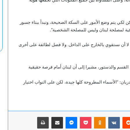
 لكي يتم وضع الأمور على السكة الصحيحة، ونبدأ ببناء جسور
افية لمصلحة لبنان وليس للمصلحة الشخصية”.
ا أن نستقوي بالخارج على الداخل. ولا فضل لطائفة على أخرى
لقسم والدستور، مشيرا إلى أن لبنان أمام فرصة حقيقية
ان: “الأسماء المطروحة كلها جيدة، لكن على النواب اختيار
يريست
‫Pocket
Odnoklassniki
ماسنجر
مشاركة عبر البريد
طباعة