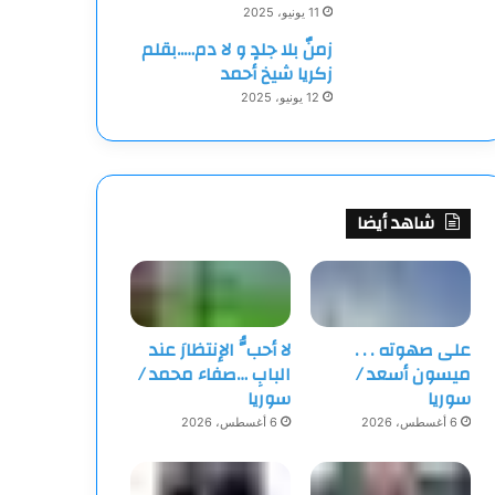
11 يونيو، 2025
زمنٌ بلا جلدٍ و لا دم…..بقلم
زكريا شيخ أحمد
12 يونيو، 2025
شاهد أيضا
على صهوته . . .
لا أحبُّ الإنتظارَ عند
ميسون أسعد /
البابِ …صفاء محمد /
سوريا
سوريا
6 أغسطس، 2026
6 أغسطس، 2026