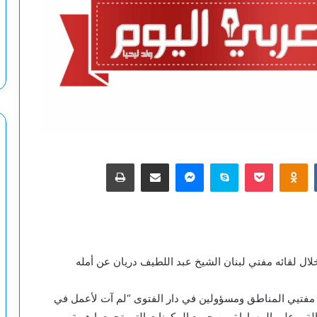
‫Pocket
Odnoklassniki
سكايب
ماسنجر
مشاركة عبر البريد
طباعة
ل لقائه مفتي لبنان الشيخ عبد اللطيف دريان عن أمله
مفتيي المناطق ومسؤولين في دار الفتوى “لم آت لأعمل في
عدالة، وعلى المساواة بين جميع المكونات التي تجمعها هوية