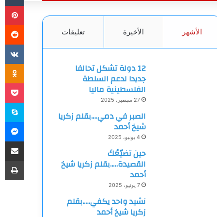
بي
الأشهر
الأخيرة
تعليقات
ki
12 دولة تشكل تحالفا
جديدا لدعم السلطة
et
الفلسطينية ماليا
27 سبتمبر، 2025
سك
الصبر في دمي….بقلم زكريا
ما
شيخ أحمد
4 يونيو، 2025
مشاركة
حين تضيّعُكَ
طب
القصيدة…..بقلم زكريا شيخ
أحمد
7 يونيو، 2025
نشيد واحد يكفي…..بقلم
زكريا شيخ أحمد