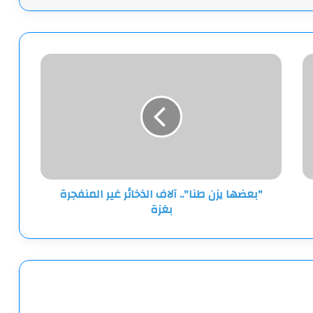
"بعضها
يزن
طنا"..
آلاف
الذخائر
غير
المنفجرة
بغزة
"بعضها يزن طنا".. آلاف الذخائر غير المنفجرة
بغزة