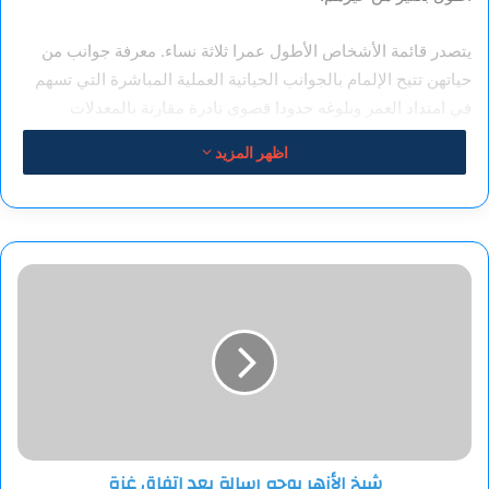
يتصدر قائمة الأشخاص الأطول عمرا ثلاثة نساء. معرفة جوانب من
حياتهن تتيح الإلمام بالجوانب الحياتية العملية المباشرة التي تسهم
في امتداد العمر وبلوغه حدودا قصوى نادرة مقارنة بالمعدلات
العمرية الشائعة.
اظهر المزيد
الأولى وتدعى جين لويز كالمان ولدت في بلدة آرل الفرنسية في 21
فبراير 1875. عاشت كالمان 122 عاما و164 يوما، وتوفيت في 4
أغسطس 1997. لعدة سنوات كانت تعد أكبر الأشخاص عمرا على
شيخ
الكوكب، وهي الشخص الوحيد الذي تأكد بشكل رسمي أنه تجاوز
الأزهر
بالفعل حد 120 عاما.
يوجه
رسالة
من المعلومات الأخرى المتوفرة عن أسرتها أن أربعة من أشقائها
بعد
اتفاق
توفوا في مرحلة الطفولة، في حين أن شقيقها الأكبر عاش عمرا
غزة
مديدا مثلها، وتوفى عن عمر ناهز 97 عاما. سُجل أيضا أن 68 شخصا
من أقاربها عاشوا أعمارا أطول من المعتاد، إلا أنها الوحيدة التي
تجاوزت المئة عام.
شيخ الأزهر يوجه رسالة بعد اتفاق غزة