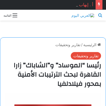
أ . إيهاب شوقي يكتب : هل ماحدث في دمياط كان استنساخاً لتفجير مرفأ بيروت ؟ ومن المستفيد ؟؟
بحث عن
القائمة
الرئيسية
/
تقارير وتحقيقات
تقارير وتحقيقات
رئيسا “الموساد” و”الشاباك” زارا
القاهرة لبحث الترتيبات الأمنية
بمحور فيلادلفيا