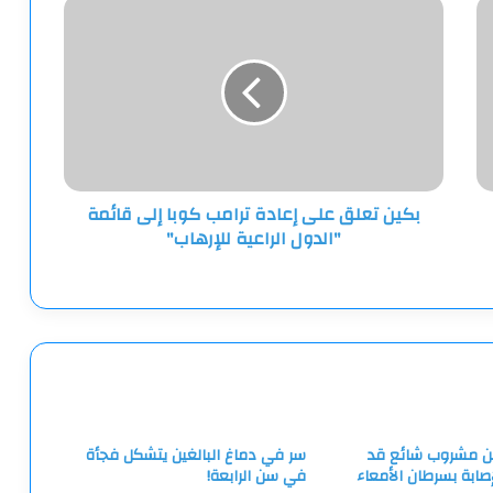
بكين
تعلق
على
إعادة
ترامب
كوبا
إلى
قائمة
"الدول
بكين تعلق على إعادة ترامب كوبا إلى قائمة
الراعية
"الدول الراعية للإرهاب"
للإرهاب"
 مشروب شائع قد
سر في دماغ البالغين يتشكل فجأة
ابة بسرطان الأمعاء
في سن الرابعة!