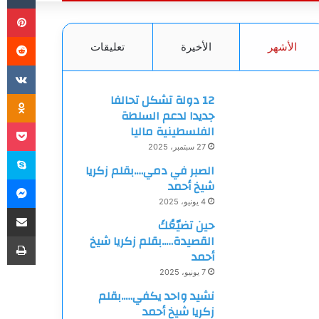
بي
الأشهر
الأخيرة
تعليقات
ki
12 دولة تشكل تحالفا
جديدا لدعم السلطة
et
الفلسطينية ماليا
27 سبتمبر، 2025
سك
الصبر في دمي….بقلم زكريا
ما
شيخ أحمد
4 يونيو، 2025
مشاركة
حين تضيّعُكَ
طب
القصيدة…..بقلم زكريا شيخ
أحمد
7 يونيو، 2025
نشيد واحد يكفي…..بقلم
زكريا شيخ أحمد