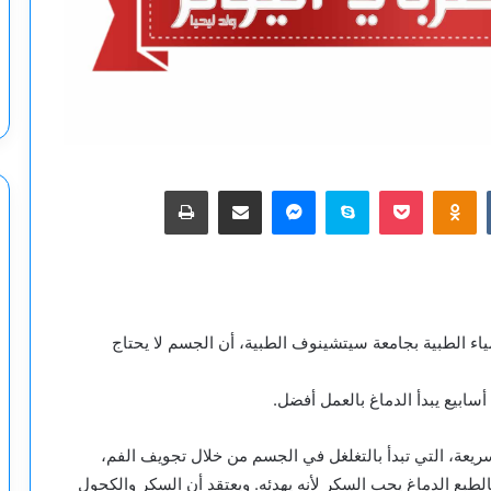
‫Pocket
Odnoklassniki
سكايب
ماسنجر
مشاركة عبر البريد
طباعة
مياء الطبية بجامعة سيتشينوف الطبية، أن الجسم لا يحتاج
أسابيع يبدأ الدماغ بالعمل أفضل.
يعة، التي تبدأ بالتغلغل في الجسم من خلال تجويف الفم،
لطبع الدماغ يحب السكر لأنه يهدئه. ويعتقد أن السكر والكحول