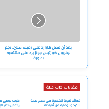
بعد
أن
فضل
هازارد
على
زميله
صلاح..
نجم
ليفربول
بعد أن فضل هازارد على زميله صلاح.. نجم
كورتيس
ليفربول كورتيس جونز يرد على منتقديه
جونز
يرد
بصورة
على
منتقديه
بصورة
مقالات ذات صلة
فوائد قوية للقهوة في دعم صحة
كوب يومي من
الكبد والوقاية من أمراضه
يخفض خطر الإص