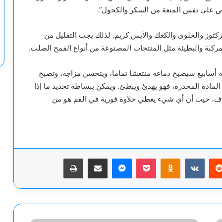
ص على نفس المتعة من السكر والكحول”.
ركتوز والحلوى والكعك والآيس كريم. لذلك يجب التقليل من
لمركبة والبطيئة مثل المنتجات المصنوعة من أنواع القمح الصلب.
ة أسابيع سيصبح دماغه منتعشا تماما، ويتحسن مزاجه، وتصبح
 المادة المخدرة، فهو يهدئ ويبطئ. ويمكن ببساطة تحديد ما إذا
ف، حيث أن أي شيء يعطي حلاوة فورية في الفم هو من
يريست
‫Pocket
Odnoklassniki
ماسنجر
مشاركة عبر البريد
طباعة