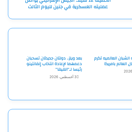
الحصيلة 12 قتيلا.. الجيش الإسرائيلي يواصل
عمليته العسكرية في جنين لليوم الثالث
لليوم
الثالث
لشبان العالميه تكرم
بعد ويلز.. دولتان جديدتان تسحبان
ل العالم بامريكا
دعمهما لإعادة انتخاب إنفانتينو
رئيسا لـ”الفيفا”
3 أغسطس، 2026