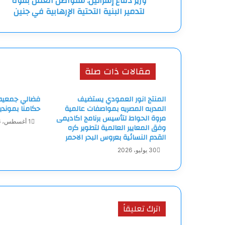
وزير دفاع إسرائيل: سنواصل العمل بقوة
لتدمير البنية التحتية الإرهابية في جنين
في
جنين
مقالات ذات صلة
المنتج انور العمودي يستضيف
فضالي جمعيه ا
المدربه المصريه بمواصفات عالمية
حكامنا بمونديا
مروة الحواط لتأسيس برنامج اكاديمى
1 أغسطس، 2026
وفق المعايير العالمية لتطوير كره
القدم النسائية بعروس البحر الاحمر
30 يوليو، 2026
اترك تعليقاً