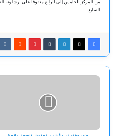
من المركز الخامس إلى الرابع متفوقا على برشلونة الذ
السابع.
فيسبوك
‫X
لينكدإن
بينتيريست
وزير
دفاع
إسرائيل:
سنواصل
العمل
بقوة
لتدمير
البنية
التحتية
الإرهابية