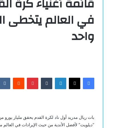
قائمة أغنياء كرة الق
في العالم يتخطى ال
واحد
فيسبوك
‫X
لينكدإن
بينتيريست
بات ريال مدريد أول ناد لكرة القدم يحقق مليار يورو م
“ديلويت” لأفضل الأندية من حيث الإيرادات في العالم م