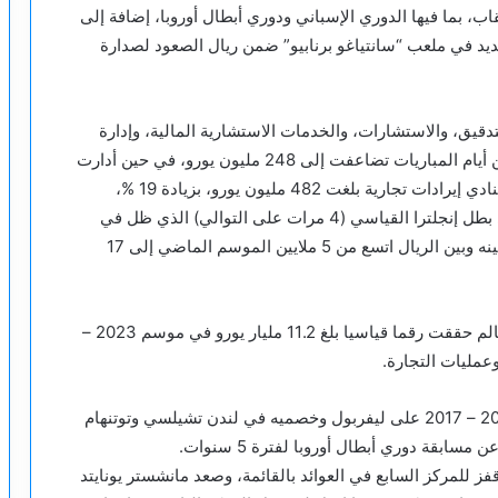
ذلك في موسم 2023 – 2024، بعد أن حقق 3 ألقاب، بما فيها الدوري الإسباني ودوري أبطال أوروبا، إضافة إلى
لتجديد في ملعب “سانتياغو برنابيو” ضمن ريال الصعود لصدارة
قيق، والاستشارات، والخدمات الاستشارية المالية، وإدارة
المخاطرالمؤسسية والمالية، إن إيرادات ريال مدريد من أيام المباريات تضاعفت إلى 248 مليون يورو، في حين أدارت
رعاية جديدة لأكمام القمصان وزيادة مبيعات منتجات النادي إيرادات تجارية بلغت 482 مليون يورو، بزيادة 19 %،
لتتفوق إيراداته على إيرادات مانشستر سيتي الإنجليزي بطل إنجلترا القياسي (4 مرات على التوالي) الذي ظل في
وصافة القائمة بإيرادات 838 مليون يورو، لكن الفارق بينه وبين الريال اتسع من 5 ملايين الموسم الماضي إلى 17
التقرير بين أن أعلى 20 ناديا من حيث الإيرادات في العالم حققت رقما قياسيا بلغ 11.2 مليار يورو في موسم 2023 –
وتفوق نادي أرسنال الإنجليزي لأول مرة منذ موسم 2016 – 2017 على ليفربول وخصميه في لندن تشيلسي وتوتنهام
 للمركز السابع في العوائد بالقائمة، وصعد مانشستر يونايتد