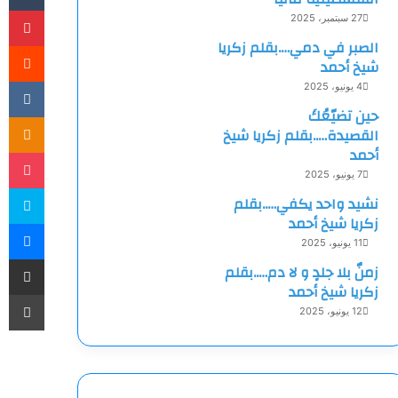
بينتيري
27 سبتمبر، 2025
الصبر في دمي….بقلم زكريا
شيخ أحمد
4 يونيو، 2025
حين تضيّعُكَ
assniki
القصيدة…..بقلم زكريا شيخ
أحمد
‫Pocket
7 يونيو، 2025
سكايب
نشيد واحد يكفي…..بقلم
زكريا شيخ أحمد
ماسنجر
11 يونيو، 2025
مشاركة عبر البريد
زمنٌ بلا جلدٍ و لا دم…..بقلم
زكريا شيخ أحمد
طباعة
12 يونيو، 2025