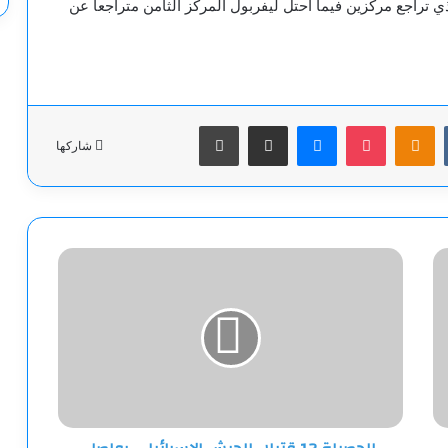
ي تراجع مركزين فيما احتل ليفربول المركز الثامن متراجعا عن
‫Pocket
Odnoklassniki
ماسنجر
مشاركة عبر البريد
طباعة
شاركها
الحصيلة
12
قتيلا..
الجيش
الإسرائيلي
يواصل
عمليته
العسكرية
في
جنين