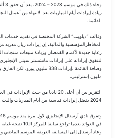
وجاء 
زيادة إيرادات أيام المباريات بعد الانتهاء من أعمال ا
القائمة.
وقالت “ديلويت” الشركة المختصة في تقديم خدمات التد
مليون إسترليني.
2024 بفضل إيرادات قياسية من أيام المباريات والبث وعمليات التجارة.
في العوائد بعدما تراجع سابقا للمركز الـ10 نتيجة غيابه عن مسابقة دوري أبطال أوروبا لفترة 5 سنوات.
وعاد أرسنال إلى المسابقة العريقة الموسم الماضي وقفز