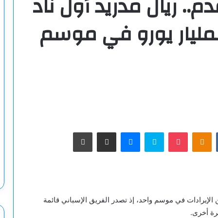
دم.. ريال مدريد أول ناد
مليار يورو في موسم
‫Pocket
Odnoklassniki
سكايب
ماسنجر
مشاركة عبر البريد
طباعة
ن الإيرادات في موسم واحد، إذ تصدر الفريق الإسباني قائمة
رة أخرى.