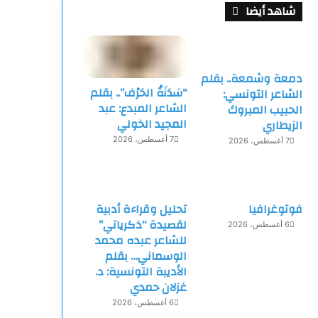
شاهد أيضا
دمعة وشمعة.. بقلم
“سَدَنَةُ الحَرْف”.. بقلم
الشاعر التونسي:
الشاعر المبدع: عبد
الحبيب المبروك
المجيد الخولي
الزيطاري
7 أغسطس، 2026
7 أغسطس، 2026
فوتوغرافيا
تحليل وقراءة أدبية
لقصيدة “ذكرياتي”
6 أغسطس، 2026
للشاعر عبده محمد
الوسماني… بقلم
الأديبة التونسية: د.
غزلان حمدي
6 أغسطس، 2026