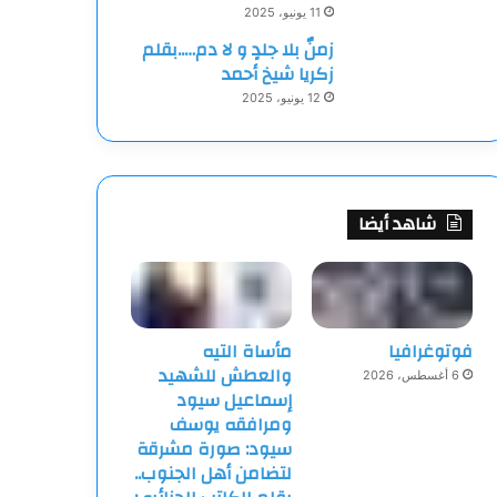
11 يونيو، 2025
زمنٌ بلا جلدٍ و لا دم…..بقلم
زكريا شيخ أحمد
12 يونيو، 2025
شاهد أيضا
فوتوغرافيا
مأساة التيه
والعطش للشهيد
6 أغسطس، 2026
إسماعيل سيود
ومرافقه يوسف
سيود: صورة مشرقة
لتضامن أهل الجنوب..