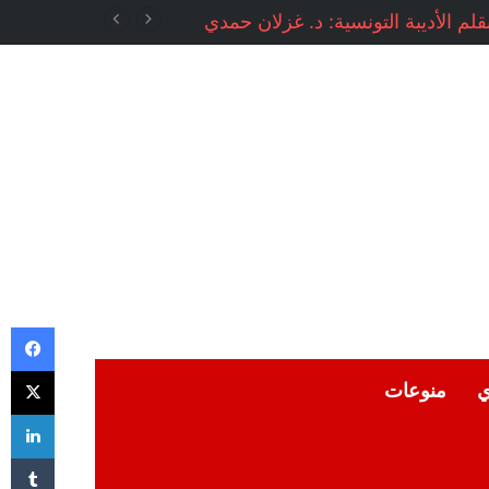
م الأديبة التونسية: د. غزلان حمدي
في
‫X
ي
منوعات
لي