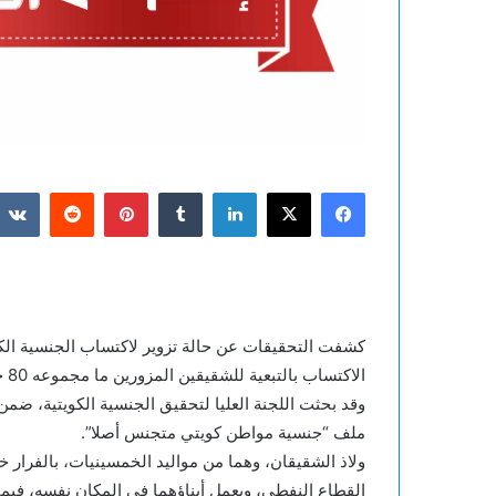
فيسبوك
‫X
لينكدإن
بينتيريست
كشفت التحقيقات عن حالة تزوير لاكتساب الجنسية الكو
الاكتساب بالتبعية للشقيقين المزورين ما مجموعه 80 حالة بين أبناء وأحفاد.
وقد بحثت اللجنة العليا لتحقيق الجنسية الكويتية، ضم
ملف “جنسية مواطن كويتي متجنس أصلا”.
ولاذ الشقيقان، وهما من مواليد الخمسينيات، بالفرار خ
القطاع النفطي، ويعمل أبناؤهما في المكان نفسه، فيم