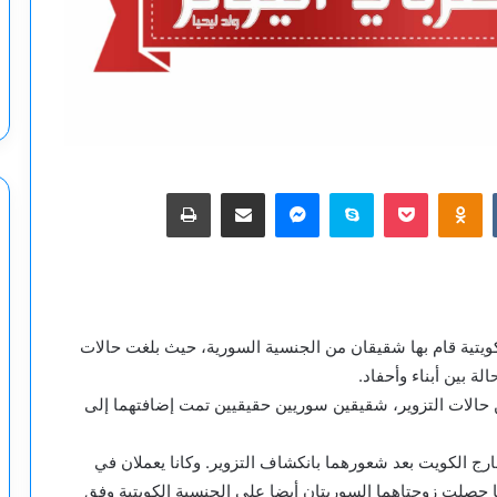
‫Pocket
Odnoklassniki
سكايب
ماسنجر
مشاركة عبر البريد
طباعة
يتية قام بها شقيقان من الجنسية السورية، حيث بلغت حالات
ن حالات التزوير، شقيقين سوريين حقيقيين تمت إضافتهما إلى
ارج الكويت بعد شعورهما بانكشاف التزوير. وكانا يعملان في
ا حصلت زوجتاهما السوريتان أيضا على الجنسية الكويتية وفق