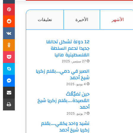
بي
الأشهر
الأخيرة
تعليقات
ki
12 دولة تشكل تحالفا
جديدا لدعم السلطة
et
الفلسطينية ماليا
27 سبتمبر، 2025
سك
الصبر في دمي….بقلم زكريا
ما
شيخ أحمد
4 يونيو، 2025
مشاركة
حين تضيّعُكَ
طب
القصيدة…..بقلم زكريا شيخ
أحمد
7 يونيو، 2025
نشيد واحد يكفي…..بقلم
زكريا شيخ أحمد