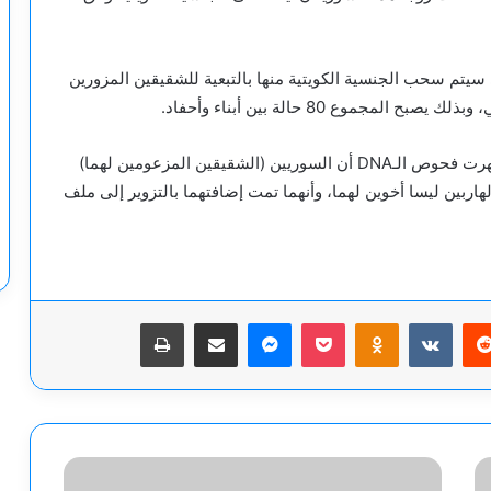
سيتم سحب الجنسية الكويتية منها بالتبعية للشقيقين المزورين
وبعد استدعاء أبناء صاحب الملف الأصلي المتوفى، أظهرت فحوص الـDNA أن السوريين (الشقيقين المزعومين لهما)
هاربين ليسا أخوين لهما، وأنهما تمت إضافتهما بالتزوير إلى ملف
يريست
‫Pocket
Odnoklassniki
ماسنجر
مشاركة عبر البريد
طباعة
قيادي
من