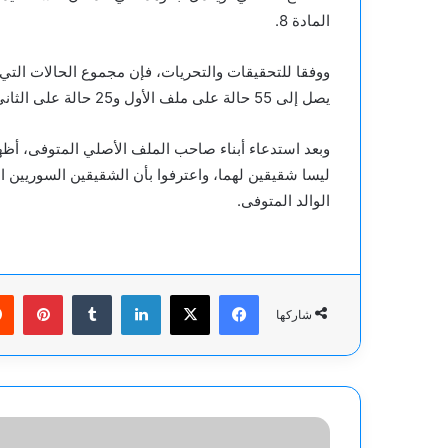
المادة 8.
ووفقا للتحقيقات والتحريات، فإن مجموع الحالات التي 
يصل إلى 55 حالة على ملف الأول و25 حالة على الثاني، وبذلك يصبح المجموع 80 حالة بين أبناء وأحفاد.
ليسا شقيقين لهما، واعترفوا بأن الشقيقين السوريين ال
الوالد المتوفى.
فيسبوك
‫X
لينكدإن
بينت
شاركها
باستثناء
إسرائيل