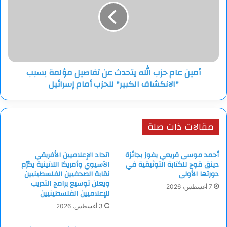
الله
يتحدث
عن
تفاصيل
مؤلمة
بسبب
أمين عام حزب الله يتحدث عن تفاصيل مؤلمة بسبب
"الانكشاف
"الانكشاف الكبير" للحزب أمام إسرائيل
الكبير"
للحزب
أمام
إسرائيل
مقالات ذات صلة
أحمد موسى قريعي يفوز بجائزة
اتحاد الإعلاميين الأفريقي
دينق قوج للكتابة التوثيقية في
الآسيوي وأمريكا اللاتينية يكرّم
دورتها الأولى
نقابة الصحفيين الفلسطينيين
ويعلن توسيع برامج التدريب
7 أغسطس، 2026
للإعلاميين الفلسطينيين
3 أغسطس، 2026