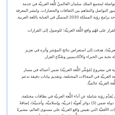
لة لمجمع الملك سلمان العالميِّ للُّغة العربيَّة في خدمة
ناء جسور التواصل والتفاهم بين الثقافات والحضارات، ولنشر المعرفة
المتمثّل في العناية باللغة العربية.
ر على فَهْم واقع اللُّغة العربيَّة؛ للوصول إلى القرارات
ة العربيَّة)، هدفت إلى استعراض نتائج المؤشر وأثره في تعزيز
 نخبة من الخبراء والأكاديميين وصُنَّاع القرار.
غوية في مشروع (مُؤشِّر اللُّغة العربيَّة) ضمن أعماله في مسار
ُّغة العربيَّة في المجالات المختلفة، وتقديم بيانات دقيقة تدعم
 العربيَّة عالميًّا.
ي يُقدِّم رؤية شاملة عن أداء اللُّغة العربيَّة في نطاقات مختلفة،
وأظهرت نتائجه تحليلًا شاملًا لأداء اللُّغة العربيَّة في (12) دولة ضمن (3) دوائر لُغويَّة (عربيَّة، وإسلاميَّة، وأجنبيَّة)، إضافةً
 الأفقيَّة التي تقيس واقع العربيَّة على مستوى العالم، مشيرةً