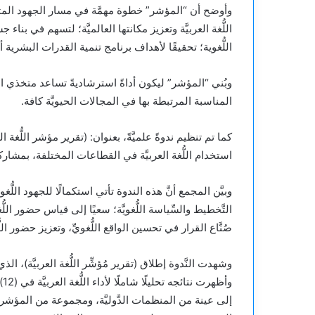
وأوضح أن “المؤشر” خطوة مهمَّة في مسار الجهود المتواص
اللُّغة العربيَّة وتعزيز مكانتها العالميَّة؛ لتسهم في ب
اللُّغوية؛ تحقيقًا لأهداف برنامج تنمية القدرات البشرية أحد برامج رؤية المملكة 2030 
وبُني “المؤشر” ليكون أداةً استرشاديةً تساعد متخذي القرا
المناسبة المرتبطة بها في المجالات الحيويَّة كافة.
كما تم تنظيم ندوةً علميَّةً، بعنوان: (تقرير مؤشر اللُّغ
استخدام اللُّغة العربيَّة في القطاعات المختلفة، بمشاركة
وبيَّن المجمع أنَّ هذه الندوة تأتي استكمالًا للجهود اللُّ
التَّخطيط والسِّياسة اللُّغويَّة؛ سعيًا إلى قياس حضور الل
صُنَّاع القرار في تحسين الواقع اللُّغويِّ، وتعزيز حضور اللُّغة
وشهدت النَّدوة إطلاق (تقرير مُؤشِّر اللُّغة العربيَّة)، الذ
إلى عينة من المنظمات الدَّوليَّة، ومجموعة من المؤشرات