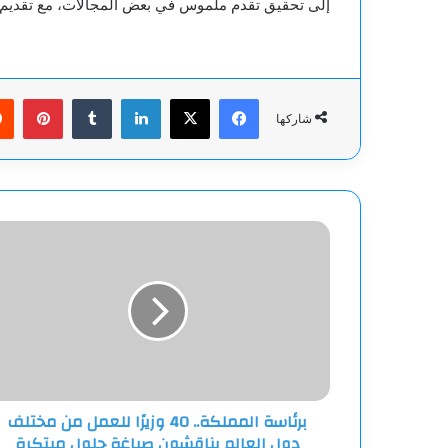
إلى تحقيق تقدم ملموس في بعض المجالات، مع تقديم توص
فيسبوك
‫X
لينكدإن
بينت
شاركها
برئاسة
المملكة..
40
وزيرًا
للعمل
من
مختلف
دول
العالم
برئاسة المملكة.. 40 وزيرًا للعمل من مختلف
يناقشون
دول العالم يناقشون صياغة حلول مبتكرة
صياغة