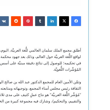
فيسبوك
‫X
لينكدإن
بينتيريست
أطلق مجمع الملك سلمان العالمي للُّغة العربيَّة، اليوم،
في تحكيمه؛ للوصول إلى نتائج دقيقة مبنيَّة على أسس ع
المُؤشِّرات اللُّغويَّة.
وثمَّن الأمين العام للمجمع الدكتور عبد الله بن صالح 
الثقافة رئيس مجلس أمناء المجمع، وتوجيهاته ومتابعته ا
“مُؤشِّر اللُّغة العربيَّة” هو نتاج عملٍ كثيف على مدى ث
والتقييم، والتحكيم)، وشارك فيه مجموعة كبيرة من الخب