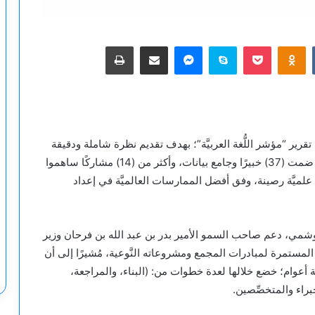
‫Pocket
Odnoklassniki
سكايب
ماسنجر
مشاركة عبر البريد
طباعة
 تقرير “مؤشر اللُّغة العربيَّة”؛ بهدف تقديم نظرة شاملة ودقيقة
لواقع اللُّغة العربيَّة حول العالم، وذلك بعد جهود محكمة ضمت (37) خبيرًا وجامع بيانات، وأكثر من (14) مشاركًا ساهموا
لميَّة رصينة، وفق أفضل الممارسات العالميَّة في إعداد
الوشمي، دعم صاحب السمو الأمير بدر بن عبد الله بن فرحان وزير
لمستمرة لمبادرات المجمع ومشروعاته النَّوعية، مُشيرًا إلى أن
لاثة أعوام؛ خضع خلالها لعدة خطوات من: (البناء، والمراجعة،
راء والمتخصِّصين.