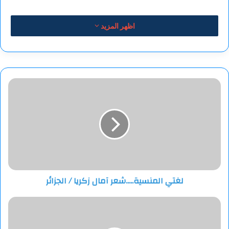
اظهر المزيد
لغتي
المنسية.....شعر
آمال
زكريا
/
الجزائر
لغتي المنسية.....شعر آمال زكريا / الجزائر
كندا:
مستمرون
في