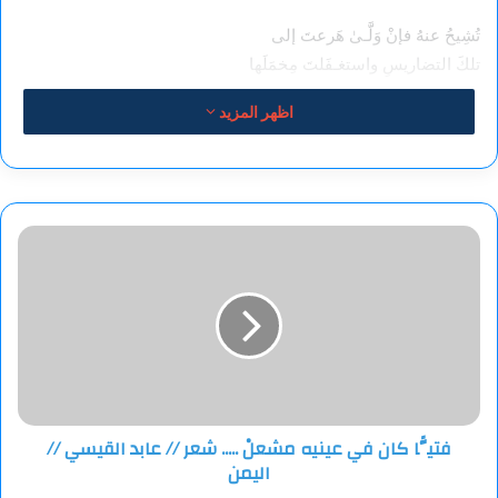
تُشِيحُ عنهُ فإنْ وَلَّـىٰ هَرعتَ إلى
تلكَ التضاريسِ واستغـفَلتَ مِخمَلَها
اظهر المزيد
رَسمتَها في زوايا القلب
فاحتشَدَت أطيافُها
وكأنَّ الوَجدَ سَـنْـبَلَـها
فتيًّا
ستنكِرُ الوَجدَ لكنْ كلَّما عَبَرَت
كان
خَلَقَتَ عُذراً لِتلقاها و تَسألَها
في
عينيه
صارت تقولُ كلاماً غيرَ مُتَّزِنٍ
مشعلْ
الإرتباكُ الذي يَعرُوكَ أخـجَلَها
.....
شعر
//
بُحْ
عابد
قد أفاقَ الصِّبا – الموؤودُ فيك على
فتيًّا كان في عينيه مشعلْ ..... شعر // عابد القيسي //
القيسي
أيدي المَشيبِ – لأنَّ الحبَّ أرسلَها
اليمن
//
اليمن