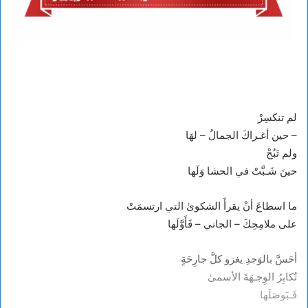
لم تنكسِرْ
– حين أغـراكَ الجمالُ – لهَا
ولم تَبُحْ
حينَ شَـبَّتْ في الحشا وَلَها
ما اسطاعَ أنْ يقرأَ الشكوىٰ التي ارتسمَتْ
على ملامِحِكَ – الجاني – فَأَوَّلَها
أحَسَّ بالوَجدِ يغزو كلَّ جارِحَةٍ
تُكابِرُ الوِجـهَةَ الأسمىٰ
فَـبَوصَلَها