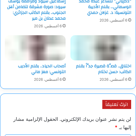
“ذكرياتي” للشاعر عبده محمد
إسماعيل سيود ومرافقه يوسف
الوسماني… بقلم الأديبة
سيود: صورة مشرقة لتضامن أهل
التونسية: د. غزلان حمدي
الجنوب.. بقلم الكاتب الجزائري:
محمد عدنان بن مير
6 أغسطس، 2026
6 أغسطس، 2026
اختناق.. قصَّة قصيرة جدَّاً بقلم
أصحاب الحياد.. بقلم الأديب
الكاتب: حسن لختام
التونسي: معز ماني
6 أغسطس، 2026
6 أغسطس، 2026
اترك تعليقاً
لن يتم نشر عنوان بريدك الإلكتروني.
الحقول الإلزامية مشار
إليها بـ
*