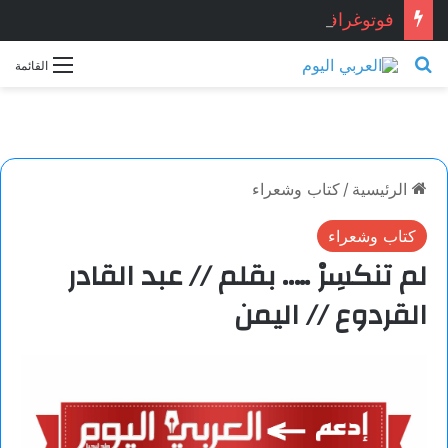
فوتوغرافيا
بحث عن
القائمة
الرئيسية
/
كتاب وشعراء
كتاب وشعراء
لم تنكسِرْ ….. بقلم // عبد القادر
القردوع // اليمن