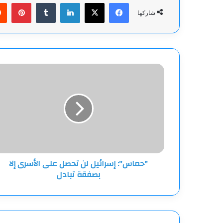
فيسبوك
‫X
لينكدإن
بينت
شاركها
"حماس":
إسرائيل
لن
تحصل
على
الأسرى
إلا
بصفقة
تبادل
"حماس": إسرائيل لن تحصل على الأسرى إلا
بصفقة تبادل