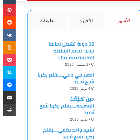
بي
الأشهر
الأخيرة
تعليقات
ki
12 دولة تشكل تحالفا
جديدا لدعم السلطة
et
الفلسطينية ماليا
27 سبتمبر، 2025
سك
الصبر في دمي….بقلم زكريا
ما
شيخ أحمد
4 يونيو، 2025
مشاركة
حين تضيّعُكَ
طب
القصيدة…..بقلم زكريا شيخ
أحمد
7 يونيو، 2025
نشيد واحد يكفي…..بقلم
زكريا شيخ أحمد