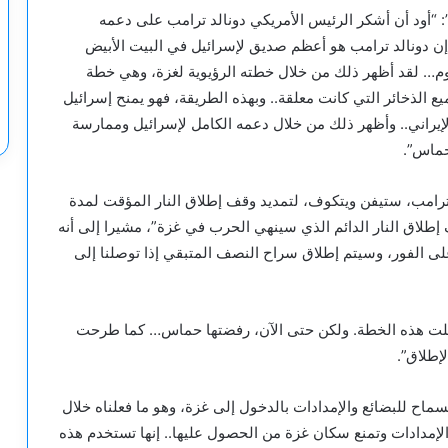
أود أن أشكر الرئيس الأمريكي دونالد ترامب على دعمه
 إن دونالد ترامب هو أعظم صديق لإسرائيل في البيت الأبيض
وم… لقد أظهر ذلك من خلال خطته الرؤيوية لغزة، وهي خطة
يع الذخائر التي كانت معلقة.. وبهذه الطريقة، فهو يمنح إسرائيل
الإيراني.. وأظهر ذلك من خلال دعمه الكامل لإسرائيل وممارسة
حماس”.
 ترامب، ستيفن ويتكوف، لتمديد وقف إطلاق النار المؤقت لمدة
إطلاق النار الدائم الذي سينهي الحرب في غزة”، مشيرا إلى أنه
 الفور، وسيتم إطلاق سراح النصف المتبقي إذا توصلنا إلى
قبلت هذه الخطة. ولكن حتى الآن، رفضتها حماس… كما طرحت
إطلاق”.
اح للبضائع والإمدادات بالدخول إلى غزة، وهو ما فعلناه خلال
س تسرق الإمدادات وتمنع سكان غزة من الحصول عليها.. إنها تستخدم هذه