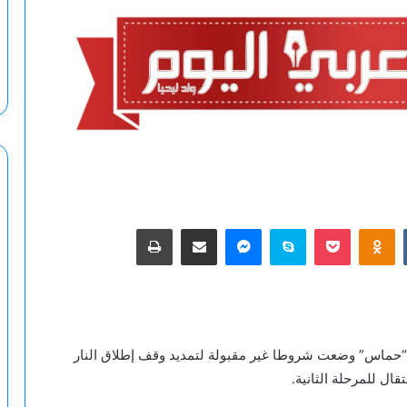
‫Pocket
Odnoklassniki
سكايب
ماسنجر
مشاركة عبر البريد
طباعة
كة “حماس” وضعت شروطا غير مقبولة لتمديد وقف إطلاق النار
تقال للمرحلة الثانية.