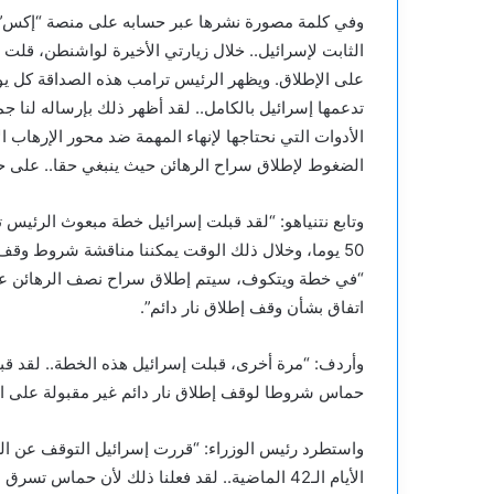
وفي كلمة مصورة نشرها عبر حسابه على منصة “إكس”: “
الثابت لإسرائيل.. خلال زيارتي الأخيرة لواشنطن، قلت
على الإطلاق. ويظهر الرئيس ترامب هذه الصداقة كل ي
تدعمها إسرائيل بالكامل.. لقد أظهر ذلك بإرساله لنا جم
الأدوات التي نحتاجها لإنهاء المهمة ضد محور الإرهاب 
الضغوط لإطلاق سراح الرهائن حيث ينبغي حقا.. على 
وتابع نتنياهو: “لقد قبلت إسرائيل خطة مبعوث الرئيس
50 يوما، وخلال ذلك الوقت يمكننا مناقشة شروط وقف 
“في خطة ويتكوف، سيتم إطلاق سراح نصف الرهائن على
اتفاق بشأن وقف إطلاق نار دائم”.
وأردف: “مرة أخرى، قبلت إسرائيل هذه الخطة.. لقد 
حماس شروطا لوقف إطلاق نار دائم غير مقبولة على ال
واستطرد رئيس الوزراء: “قررت إسرائيل التوقف عن السم
الأيام الـ42 الماضية.. لقد فعلنا ذلك لأن حما