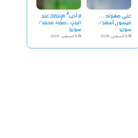
على صهوته . . .
لا أحبُّ الإنتظارَ عند
ميسون أسعد /
البابِ …صفاء محمد /
سوريا
سوريا
6 أغسطس، 2026
6 أغسطس، 2026