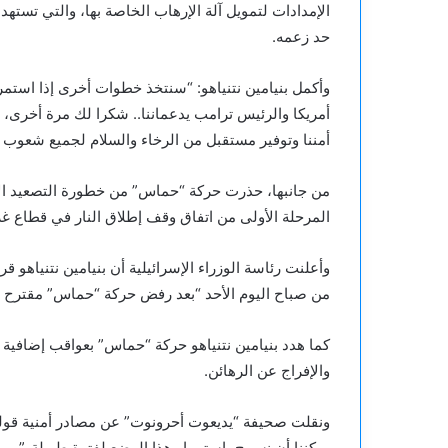
الإمدادات لتمويل آلة الإرهاب الخاصة بها، والتي تستهد
حد زعمه.
وأكمل بنيامين نتنياهو: “سنتخذ خطوات أخرى إذا استم
أمريكا والرئيس ترامب يدعماننا.. شكرا لك مرة أخرى، ا
أمننا وتوفير مستقبل من الرخاء والسلام لجميع شعوب 
من جانبها، حذرت حركة “حماس” من خطورة التصعيد الإ
المرحلة الأولى من اتفاق وقف إطلاق النار في قطاع غزة
وأعلنت رئاسة الوزراء الإسرائيلية أن بنيامين نتنياهو 
من صباح اليوم الأحد “بعد رفض حركة “حماس” مقترح 
كما هدد بنيامين نتنياهو حركة “حماس” بعواقب إضافية إذ
والإفراج عن الرهائن.
ونقلت صحيفة “يديعوت أحرونوت” عن مصادر أمنية قولها: 
يمكننا أن نسمح باستمرار هذا الوضع لفترة طويلة..”.