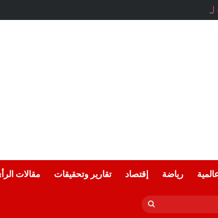
لحياد.. بقلم الأديب التونسي: معز ماني
عالمية
رياضة
إقتصاد
تقارير وتحقيقات
مقالات الرأ
بحث