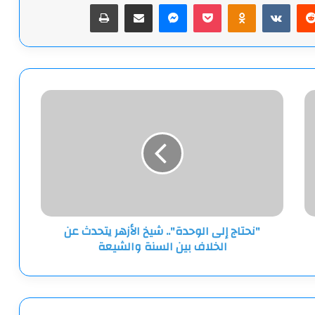
يريست
‫Pocket
Odnoklassniki
ماسنجر
مشاركة عبر البريد
طباعة
"نحتاج
إلى
الوحدة"..
شيخ
الأزهر
يتحدث
عن
الخلاف
بين
"نحتاج إلى الوحدة".. شيخ الأزهر يتحدث عن
السنة
الخلاف بين السنة والشيعة
والشيعة