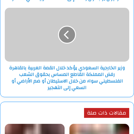
وزير
الخارجية
السعودي
يؤكد
خلال
القمة
العربية
بالقاهرة
رفض
وزير الخارجية السعودي يؤكد خلال القمة العربية بالقاهرة
المملكة
رفض المملكة القاطع المساس بحقوق الشعب
القاطع
المساس
الفلسطيني سواء من خلال الاستيطان أو ضم الأراضي أو
بحقوق
السعي إلى التهجير
الشعب
الفلسطيني
سواء
من
مقالات ذات صلة
خلال
الاستيطان
أو