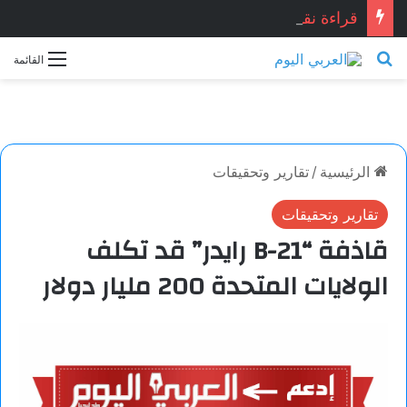
قراءة نقدية في قصيدة: “العِشْقُ قصّةُ نِهَايَة… حين تصبح القصيدة أكثر علمانية ومصداقيّة”.. للشاعر المصري المبدع: أشرف ياسين شبانه.. بقلم الأديبة: نجاح الدروبي
بحث عن
القائمة
الرئيسية
/
تقارير وتحقيقات
تقارير وتحقيقات
قاذفة “B-21 رايدر” قد تكلف
الولايات المتحدة 200 مليار دولار