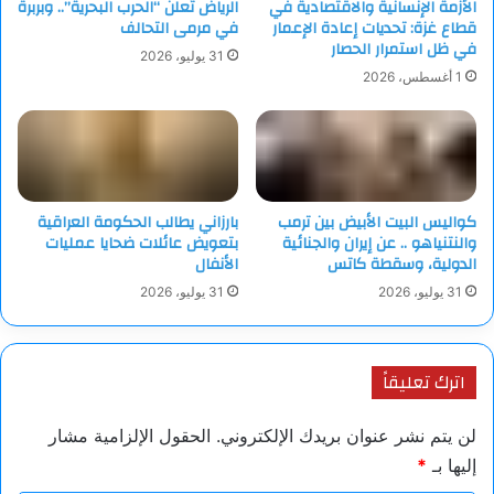
الأزمة الإنسانية والاقتصادية في
الرياض تُعلن “الحرب البحرية”.. وبربرة
ورغم أن نورثروب غرومان لن تلعب دورا في برنامج NGAD الخاص
قطاع غزة: تحديات إعادة الإعمار
في مرمى التحالف
بمقاتلة الجيل السادس، فإنها ستعزز إرثها القوي من خلال إنتاج
في ظل استمرار الحصار
31 يوليو، 2026
القاذفة B-21، التي ستشكل إحدى أهم ركائز القوة الجوية الأمريكية
1 أغسطس، 2026
المستقبلية.
كواليس البيت الأبيض بين ترمب
بارزاني يطالب الحكومة العراقية
والنتنياهو .. عن إيران والجنائية
بتعويض عائلات ضحايا عمليات
الدولية، وسقطة كاتس
الأنفال
31 يوليو، 2026
31 يوليو، 2026
اترك تعليقاً
لن يتم نشر عنوان بريدك الإلكتروني.
الحقول الإلزامية مشار
إليها بـ
*