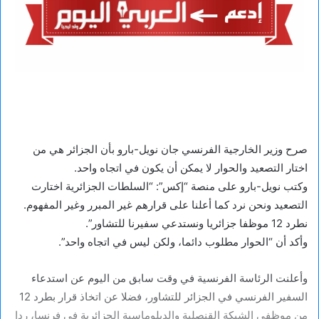
صرح وزير الخارجية الفرنسي جان نويل-بارو بأن الجزائر هي من
اختار التصعيد والحوار لا يمكن أن يكون في اتجاه واحد.
وكتب نويل-بارو على منصة “إكس”: “السلطات الجزائرية اختارت
التصعيد ونحن نرد كما أعلنا على قرارهم غير المبرر وغير المفهوم.
نطرد 12 موظفا جزائريا ونستدعي سفيرنا للتشاور”.
وأكد أن “الحوار مطلوب دائما، ولكن ليس في اتجاه واحد”.
وأعلنت الرئاسة الفرنسية في وقت سابق من اليوم عن استدعاء
السفير الفرنسي في الجزائر للتشاور، فضلا عن اتخاذ قرار بطرد 12
من موظفي الشبكة القنصلية والدبلوماسية الجزائرية في فرنسا، ردا