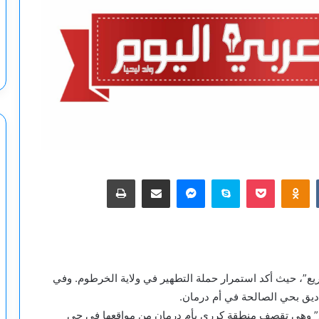
‫Pocket
Odnoklassniki
سكايب
ماسنجر
مشاركة عبر البريد
طباعة
ع”، حيث أكد استمرار حملة التطهير في ولاية الخرطوم. وفي
يق بحي الصالحة في أم درمان.
ع” وهي تقصف منطقة كرري بأم درمان من مواقعها في حي