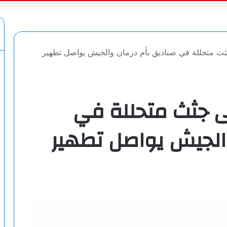
عن
جثث متحللة في صناديق بأم درمان والجيش يواصل تطهير
لى جثث متحللة في
الجيش يواصل تطهير