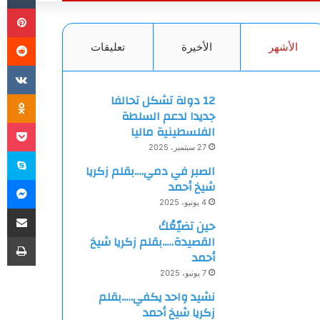
بي
الأشهر
الأخيرة
تعليقات
ki
12 دولة تشكل تحالفا
جديدا لدعم السلطة
et
الفلسطينية ماليا
27 سبتمبر، 2025
سك
الصبر في دمي….بقلم زكريا
ما
شيخ أحمد
4 يونيو، 2025
مشاركة
حين تضيّعُكَ
طب
القصيدة…..بقلم زكريا شيخ
أحمد
7 يونيو، 2025
نشيد واحد يكفي…..بقلم
زكريا شيخ أحمد