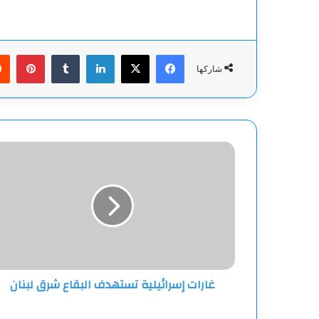
فيسبوك
‫X
لينكدإن
بينت
شاركها
غارات
إسرائيلية
تستهدف
البقاع
شرق
لبنان
غارات إسرائيلية تستهدف البقاع شرق لبنان