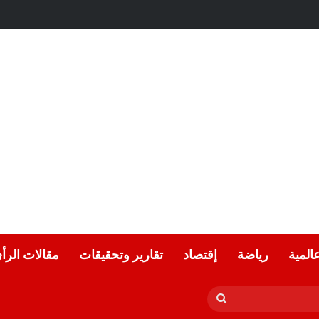
ى قريعي يفوز بجائزة دينق قوج للكتابة التوثيقية في دورتها ال
عالمية
رياضة
إقتصاد
تقارير وتحقيقات
مقالات الرأ
بحث