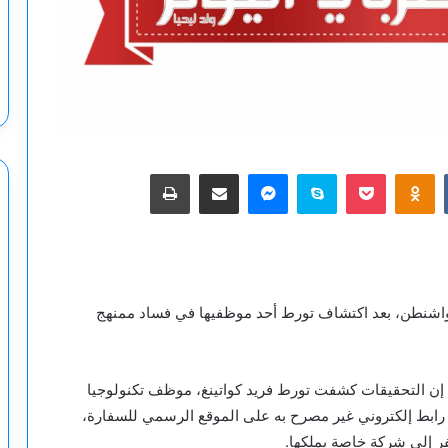
‫Pocket
Odnoklassniki
سكايب
ماسنجر
مشاركة عبر البريد
طباعة
ي واشنطن، بعد اكتشاف تورط أحد موظفيها في فساد ممنهج
ان إن التحقيقات كشفت تورط فريد كواتينغ، موظف تكنولوجيا
لتحق بالسفارة عام 2017، في إنشاء رابط إلكتروني غير مصرح به على الموقع الرسمي للسفارة،
ر إلى شركة خاصة يملكها.