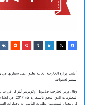
فيسبوك
‫X
لينكدإن
بينتيريست
أعلنت وزارة الخارجية الغانية تعليق عمل سفارتها ف
استمر لسنوات.
وقال وزير الخارجية صامويل أوكودزيتو أبلواكا، في بي
المعلومات الذي ا
كان يحول المتقدمين بطلبات التأشيرات وجوازات السف