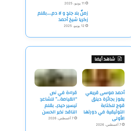
11 يونيو، 2025
زمنٌ بلا جلدٍ و لا دم…..بقلم
زكريا شيخ أحمد
12 يونيو، 2025
شاهد أيضا
أحمد موسى قريعي
قراءة في نص
يفوز بجائزة دينق
“القيامة…” للشاعر:
قوج للكتابة
تيسير حيدر.. بقلم
التوثيقية في دورتها
الناقد: نذير الحسن
الأولى
7 أغسطس، 2026
7 أغسطس، 2026