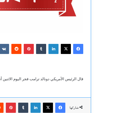
فيسبوك
‫X
لينكدإن
بينتيريست
قال الرئيس الأمريكي دونالد ترامب فجر اليوم الاثنين أ
فيسبوك
‫X
لينكدإن
بينت
شاركها