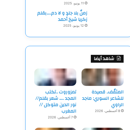
11 يونيو، 2025
زمنٌ بلا جلدٍ و لا دم…..بقلم
زكريا شيخ أحمد
12 يونيو، 2025
شاهد أيضا
المثقّف.. قصيدة
تمزوروت ..تكتب
للشاعر السوري: ماجد
المجد ….. شعر بقلم//
الراوي
نور الدين متوكل //
المغرب
8 أغسطس، 2026
7 أغسطس، 2026