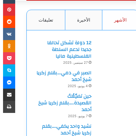
بي
الأشهر
الأخيرة
تعليقات
ki
12 دولة تشكل تحالفا
جديدا لدعم السلطة
et
الفلسطينية ماليا
27 سبتمبر، 2025
سك
الصبر في دمي….بقلم زكريا
ما
شيخ أحمد
4 يونيو، 2025
مشاركة
حين تضيّعُكَ
طب
القصيدة…..بقلم زكريا شيخ
أحمد
7 يونيو، 2025
نشيد واحد يكفي…..بقلم
زكريا شيخ أحمد