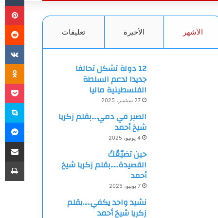
بي
الأشهر
الأخيرة
تعليقات
ki
12 دولة تشكل تحالفا
جديدا لدعم السلطة
et
الفلسطينية ماليا
27 سبتمبر، 2025
سك
الصبر في دمي….بقلم زكريا
ما
شيخ أحمد
4 يونيو، 2025
مشاركة
حين تضيّعُكَ
طب
القصيدة…..بقلم زكريا شيخ
أحمد
7 يونيو، 2025
نشيد واحد يكفي…..بقلم
زكريا شيخ أحمد