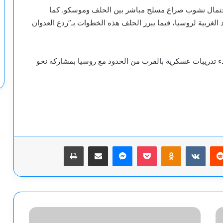
تمال نشوب صراع مسلح مباشر بين الحلف وموسكو. كما
لغربية لروسيا، فيما يبرر الحلف هذه الخطوات بـ”ردع العدوان
دء تدريبات عسكرية بالقرب من الحدود مع روسيا بمشاركة نحو
يريست
‫Pocket
Odnoklassniki
ماسنجر
مشاركة عبر البريد
طباعة
كم
هدفا