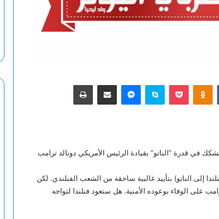
‫Pocket
Odnoklassniki
سكايب
ماسنجر
مشاركة عبر البريد
طباعة
تشكك في قدرة “الناتو” بقيادة الرئيس الأمريكي دونالد ترامب
ندا إلى الناتو) بتأييد غالبية ساحقة من الشعب الفنلندي. لكن
ب على الوفاء بوعوده الأمنية. هل ستعود فنلندا لتواجه