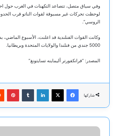
وفي سياق متصل، تتصاعد التكهنات في الغرب حول اح
لوحظت تحركات غير مسبوقة لقوات الناتو قرب الحدود ا
الروسي”.
وكانت القوات الفنلندية قد اعلنت، الأسبوع الماضي، ب
5000 جندي من فنلندا والولايات المتحدة وبريطانيا.
المصدر: “فرانكفورتر أليماينه تسايتونغ”
فيسبوك
‫X
لينكدإن
بينت
شاركها
دول
عربية