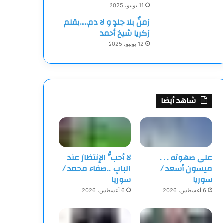
11 يونيو، 2025
زمنٌ بلا جلدٍ و لا دم…..بقلم
زكريا شيخ أحمد
12 يونيو، 2025
شاهد أيضا
على صهوته . . .
لا أحبُّ الإنتظارَ عند
ميسون أسعد /
البابِ …صفاء محمد /
سوريا
سوريا
6 أغسطس، 2026
6 أغسطس، 2026