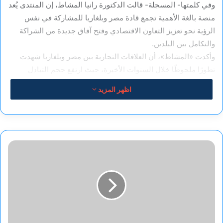
وفي كلمتها- المسجلة- قالت الدكتورة رانيا المشاط، إن المنتدى يُعد
منصة بالغة الأهمية تجمع قادة مصر وبلغاريا للمشاركة في نفس
الرؤية نحو تعزيز التعاون الاقتصادي وفتح آفاق جديدة من الشراكة
والتكامل بين البلدين.
وأكدت «المشاط»، أن العلاقات التجارية بين مصر وبلغاريا شهدت
تطورًا ملحوظًا خلال السنوات الأخيرة، حيث ارتفع حجم التبادل
التجاري من 81.3 مليون دولار في عام 2019 إلى أكثر من 234
اظهر المزيد
مليون دولار في عام 2023، وهو ما يعكس قوة الشراكة الاقتصادية
بين البلدين، ويُعد مؤشرًا واعدًا على تنامي العلاقات التجارية.
وأضافت أن قطاع السياحة يُعد أحد أعمدة التعاون المشترك، فقد
استقبلت مصر في عام 2022 نحو 41 ألف سائح بلغاري قضوا ما
زوزان
يقرب من 290 ألف ليلة سياحية، وفي عام 2024، شهدت الأرقام
صالح
قفزة كبيرة حيث تجاوز عدد السياح البلغاريين 177 ألف سائح، وبلغ
اليوسفي
عدد الليالي السياحية ما يقارب 298 ألف ليلة، وهو ما يُجسد التقارب
بين
المتزايد بين الشعبين، ويؤكد جاذبية مصر كوجهة سياحية متميزة.
الرحلة
والحلقة
ورحبت بالحضور القوي والمتنوع من الشركات العاملة في مجموعة
المفقودة.....بقلم
من القطاعات الحيوية، تشمل: الاستثمار، الصناعات الغذائية،
عصمت