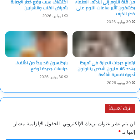
من قلة النوم إلى زيادته.. العلماء
اكتشاف سبب يرفع خطر الإصابة
الحكيم للدواء، والتغذية المدروسة، والمتابعة الطبية الدقيقة. فكما
يكشفون تأثير ساعات النوم على
بأمراض القلب والشرايين
توضح بارمر، “الجسم يحتاج إلى الإشارات الكيميائية الصحيحة
خطر الخرف
1 يوليو، 2026
والمواد الغذائية الكافية ليعمل الجهاز التناسلي بشكل مثالي”. وهذه
30 يوليو، 2026
الرؤية المتكاملة تقدم أملا للعديد من الأزواج الذين يرغبون في تحقيق
حلم الأبوة مع الحفاظ على صحتهم العامة.
المصدر: نيويورك بوست
ارتفاع درجات الحرارة في أمريكا
باركنسون قد يبدأ من الأنف!..
يهدد 46 مليون شخص يتناولون
دراسات جديدة توضح
أدوية نفسية شائعة
30 يونيو، 2026
30 يونيو، 2026
اترك تعليقاً
لن يتم نشر عنوان بريدك الإلكتروني.
الحقول الإلزامية مشار
إليها بـ
*