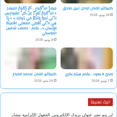
كاريكاتير الفنان الراحل :نبيل صادق
مِيلادُ الدُّمُوعِ .. أَمْ دُمُوعُ المِيلادِ
« الدُّمُوعُ تُعَبِّرُ عَنْ كُلِّ الهَواجِسِ
29 يونيو، 2026
الَّتي تَدورُ وَتَكْبُرُ في ذَواتِنا..» « إِذْ
هِيَ الَّتي تُعْطِي المَعانِي الأَصيلَةَ
لِلإِنْسانِ..»… بقلم : عصمت شاهين
الدوسكي
9 يونيو، 2026
صدىً لا يعود …بقلم هيثم بكري
كاريكاتير الفنان :محمد الصباغ
7 يونيو، 2026
24 مايو، 2026
اترك تعليقاً
لن يتم نشر عنوان بريدك الإلكتروني.
الحقول الإلزامية مشار