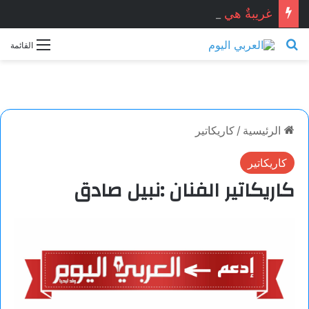
غريبةٌ هي اللحظات.. خاطرة بقلم: مريم باتردوك
بحث عن
القائمة
الرئيسية
/
كاريكاتير
كاريكاتير
كاريكاتير الفنان :نبيل صادق