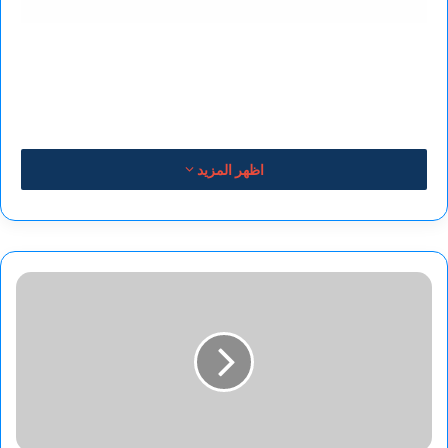
اظهر المزيد
كاريكاتير
الفنان
:نبيل
صادق