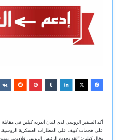
فيسبوك
‫X
لينكدإن
بينتيريست
أكد السفير الروسي لدى لندن أندريه كيلين في مقابلة م
على هجمات كييف على المطارات العسكرية الروسية.
وقال كيلين: “لقد تحدث الرئيس الروسي فلاديمير بوتي