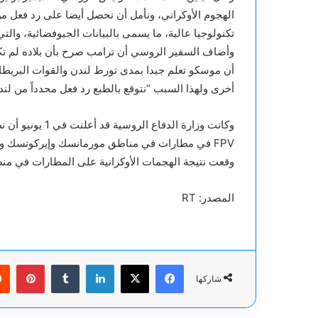
الهجوم الأوكراني، ونأمل أن نحصل أيضا على رد فعل م
تكنولوجيا عالية، ما يسمى بالبيانات الجيوفضائية، وال
وأضاف السفير الروسي أن ترامب صرح بأن بلاده لم تك
أن موسكو تعلم جيدا بمدى تورط لندن والقوات البريطان
أخرى ولهذا السبب “نتوقع بالطبع رد فعل محدداً من لند
وكانت وزارة الد
FPV في مطارات في مناطق مورمانسك وإيركوتسك وإيف
وقعت نتيجة الهجمات الأوكرانية على المطارات في منط
المصدر: RT
فيسبوك
‫X
لينكدإن
بينت
شاركها