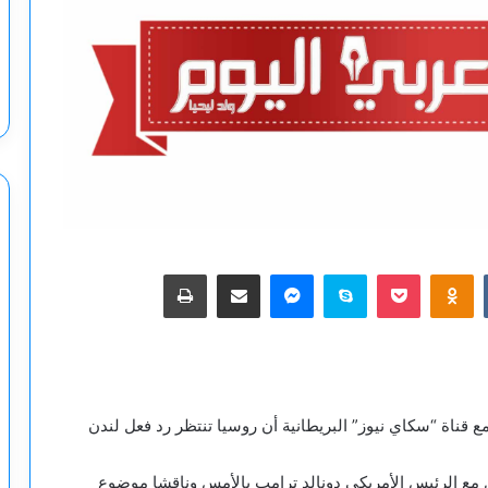
‫Pocket
Odnoklassniki
سكايب
ماسنجر
مشاركة عبر البريد
طباعة
ع قناة “سكاي نيوز” البريطانية أن روسيا تنتظر رد فعل لندن
ن مع الرئيس الأمريكي دونالد ترامب بالأمس وناقشا موضوع