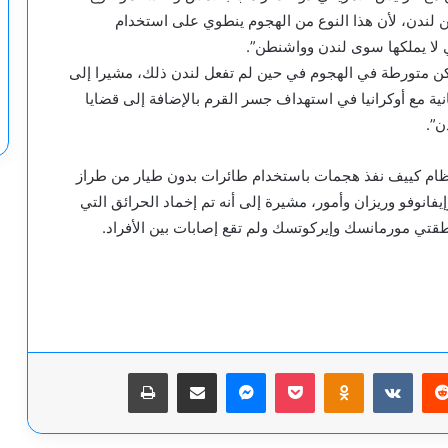
ن لندن، لأن هذا النوع من الهجوم ينطوي على استخدام
تي لا يملكها سوى لندن وواشنطن”.
ن متورطة في الهجوم في حين لم تفعل لندن ذلك، مشيرا إلى
ية مع أوكرانيا في استهداف جسر القرم بالإضافة إلى قضايا
ن”.
فاع الروسية قد أعلنت في 1 يونيو أن نظام كييف نفذ هجمات باستخدام طائرات بدون طيار من طراز
انوفو وريزان وأمور، مشيرة إلى أنه تم إخماد الحرائق التي
قتي مورمانسك وإيركوتسك ولم تقع إصابات بين الأفراد.
يريست
‫Pocket
Odnoklassniki
ماسنجر
مشاركة عبر البريد
طباعة