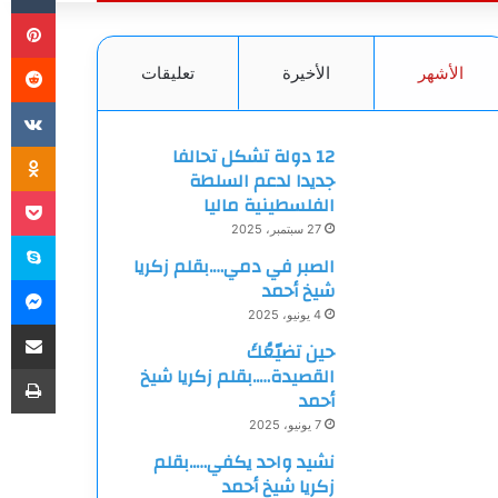
بي
الأشهر
الأخيرة
تعليقات
ki
12 دولة تشكل تحالفا
جديدا لدعم السلطة
et
الفلسطينية ماليا
27 سبتمبر، 2025
سك
الصبر في دمي….بقلم زكريا
ما
شيخ أحمد
4 يونيو، 2025
مشاركة
حين تضيّعُكَ
طب
القصيدة…..بقلم زكريا شيخ
أحمد
7 يونيو، 2025
نشيد واحد يكفي…..بقلم
زكريا شيخ أحمد