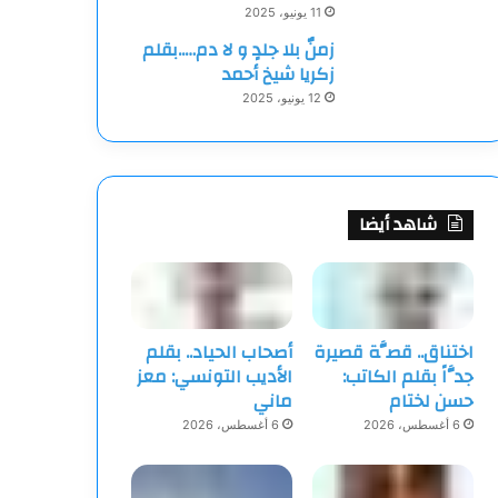
11 يونيو، 2025
زمنٌ بلا جلدٍ و لا دم…..بقلم
زكريا شيخ أحمد
12 يونيو، 2025
شاهد أيضا
اختناق.. قصَّة قصيرة
أصحاب الحياد.. بقلم
جدَّاً بقلم الكاتب:
الأديب التونسي: معز
حسن لختام
ماني
6 أغسطس، 2026
6 أغسطس، 2026