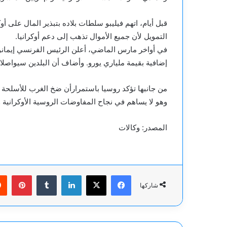
قبل أيام، اتهم فيليبو سلطات بلاده بتبذير المال على أو
التمويل لأن جميع الأموال تذهب إلى دعم أوكرانيا.
في أواخر مارس الماضي، أعلن الرئيس الفرنسي إيمانو
إضافية بقيمة ملياري يورو. وأضاف أن البلدين سيواصلان
من جانبها تؤكد روسيا باستمرارأن ضخ الغرب للأسلحة إلى
وهو لا يساهم في نجاح المفاوضات الروسية الأوكرانية وس
المصدر: وكالات
فيسبوك
‫X
لينكدإن
بينت
شاركها