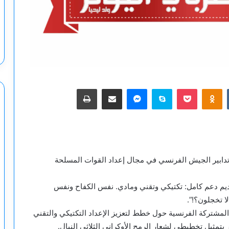
‫Pocket
Odnoklassniki
سكايب
ماسنجر
مشاركة عبر البريد
طباعة
تدابير الجيش الفرنسي في مجال إعداد القوات المسلحة
ى منصة التواصل الاجتماعي Х: “يتم تقديم دعم كامل: تكتيكي وتقني ومادي. نفس الكفاح ونفس
لا تخجلون؟!”.
شتركة الفرنسية حول خطط لتعزيز الإعداد التكتيكي والتقني
 بتمثيل تخطيطي لشعار الرمح الأوكراني الثلاثي النبال.