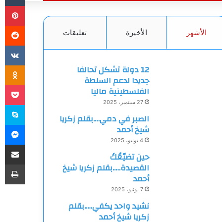
بي
الأشهر
الأخيرة
تعليقات
ki
12 دولة تشكل تحالفا
جديدا لدعم السلطة
et
الفلسطينية ماليا
27 سبتمبر، 2025
سك
الصبر في دمي….بقلم زكريا
ما
شيخ أحمد
4 يونيو، 2025
مشاركة
حين تضيّعُكَ
طب
القصيدة…..بقلم زكريا شيخ
أحمد
7 يونيو، 2025
نشيد واحد يكفي…..بقلم
زكريا شيخ أحمد