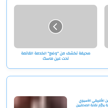
صحيفة
تكشف
من
"وضع"
الكدمة
القاتمة
تحت
عين
ماسك
صحيفة تكشف من "وضع" الكدمة القاتمة
تحت عين ماسك
ين الأفريقي الآسيوي
ية يكرّم نقابة الصحفيين