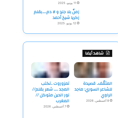
11 يونيو، 2025
زمنٌ بلا جلدٍ و لا دم…..بقلم
زكريا شيخ أحمد
12 يونيو، 2025
شاهد أيضا
المثقّف.. قصيدة
تمزوروت ..تكتب
للشاعر السوري: ماجد
المجد ….. شعر بقلم//
الراوي
نور الدين متوكل //
المغرب
8 أغسطس، 2026
7 أغسطس، 2026