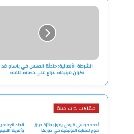
الشرطة
الألمانية:
حادثة
الدهس
في
باساو
قد
تكون
مرتبطة
الشرطة الألمانية: حادثة الدهس في باساو قد
بنزاع
تكون مرتبطة بنزاع على حضانة طفلة
على
حضانة
طفلة
مقالات ذات صلة
أحمد موسى قريعي يفوز بجائزة دينق
اتحاد الإعلامي
قوج للكتابة التوثيقية في دورتها
وأمريكا اللاتين