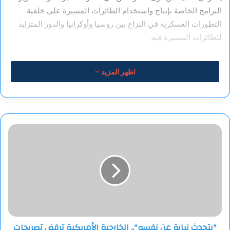
البرامج الخاصة بإنتاج واستخدام الطائرات المسيرة على خلفية
التطورات العسكرية في النزاع بين روسيا وأوكرانيا والدور المتزايد
للطائرات المسيرة فيه.
المصدر: نوفوستي
اظهر المزيد
"يتحدث
نيابة
عن
نفسه"..
الخارجية
الأمريكية
ترفض
تصريحات
سفيرها
"يتحدث نيابة عن نفسه".. الخارجية الأمريكية ترفض تصريحات
لدى