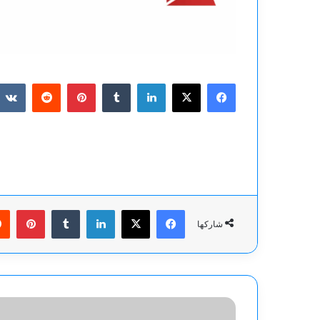
فيسبوك
‫X
لينكدإن
بينتيريست
فيسبوك
‫X
لينكدإن
بينت
شاركها
طلال
أبوغزاله