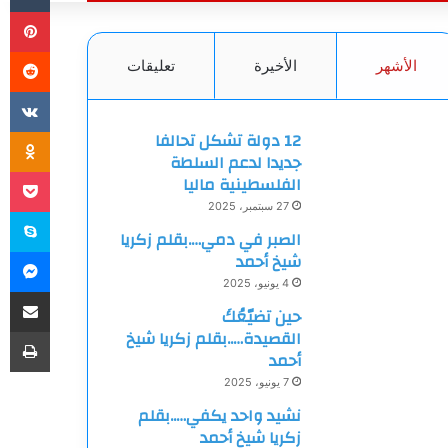
بي
الأشهر
الأخيرة
تعليقات
ki
12 دولة تشكل تحالفا
جديدا لدعم السلطة
et
الفلسطينية ماليا
27 سبتمبر، 2025
سك
الصبر في دمي….بقلم زكريا
ما
شيخ أحمد
4 يونيو، 2025
مشاركة
حين تضيّعُكَ
طب
القصيدة…..بقلم زكريا شيخ
أحمد
7 يونيو، 2025
نشيد واحد يكفي…..بقلم
زكريا شيخ أحمد