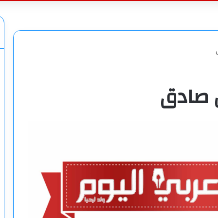
عن
يل صادق