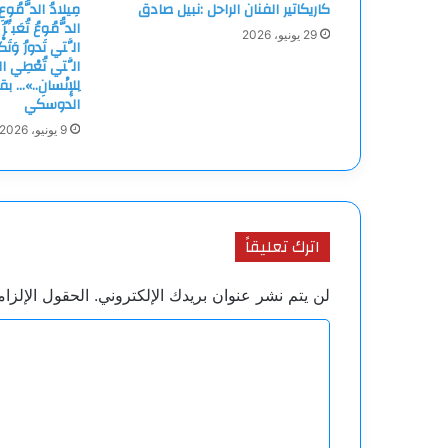
كاريكاتير الفنان الراحل :نبيل صادق
مِيلادُ الدُّمُوعِ 
الدُّمُوعُ تُعَبِّ
29 يونيو، 2026
الَّتي تَدورُ وَتَك
الَّتي تُعْطِي ال
لِلإِنْسانِ..»
الدوسكي
9 يونيو، 2026
اترك تعليقاً
لن يتم نشر عنوان بريدك الإلكتروني.
الحقول الإلزام
ا
ل
ت
ع