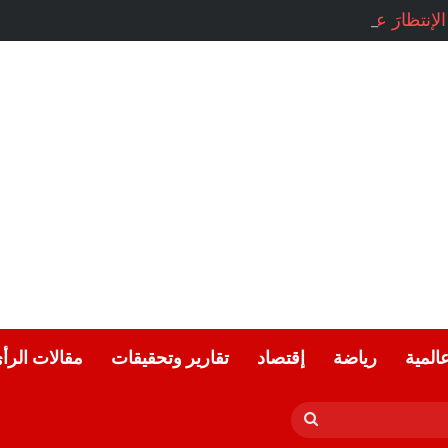
 الإنتظارَ عند البابِ …صفاء محمد / سوريا
عالمية
رياضة
إقتصاد
تقارير وتحقيقات
مقالات الرأ
بحث