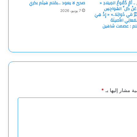
.. أَمْ دُمُوعُ المِيلادِ «
صدىً لا يعود …بقلم هيثم بكري
رُ عَنْ كُلِّ الهَواجِسِ
7 يونيو، 2026
ْبُرُ في ذَواتِنا..» « إِذْ هِيَ
مَعانِي الأَصيلَةَ
… بقلم : عصمت شاهين
ية مشار إليها بـ
*