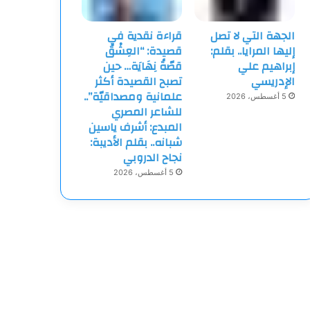
الجهة التي لا تصل
قراءة نقدية في
إليها المرايا.. بقلم:
قصيدة: “العِشْقُ
إبراهيم علي
قصّةُ نِهَايَة… حين
الإدريسي
تصبح القصيدة أكثر
علمانية ومصداقيّة”..
5 أغسطس، 2026
للشاعر المصري
المبدع: أشرف ياسين
شبانه.. بقلم الأديبة:
نجاح الدروبي
5 أغسطس، 2026