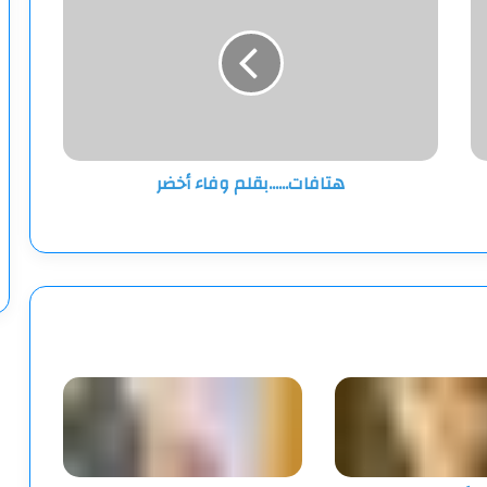
أخضر
هتافات......بقلم وفاء أخضر