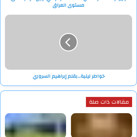
مستوى العراق
مستوى
العراق
خواطر
ليلية…
بقلم
إبراهيم
السروري
خواطر ليلية…بقلم إبراهيم السروري
مقالات ذات صلة