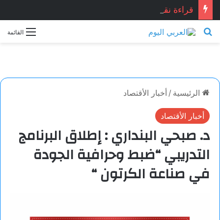
قراءة نقدية في قصيدة: “العِشْقُ قصّةُ نِهَايَة… حين تصبح القصيدة أكثر علمانية ومصداقيّة”.. للشاعر المصري المبدع: أشرف ياسين شبانه.. بقلم الأديبة: نجاح الدروبي
بحث عن
القائمة
الرئيسية
/
أخبار الأقتصاد
أخبار الأقتصاد
د. صبحي البنداري : إطلاق البرنامج
التدريبي “ضبط وحرافية الجودة
في صناعة الكرتون “