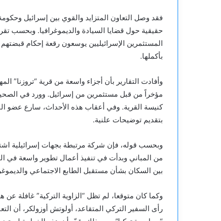
فقد وصل التعاون المتزايد والقوي بين إسرائيل وحكومة 
حقيقية حول قضايا السيادة والديموغرافيا. وبحسب تقري
المستثمرين الإسرائيليين يوسعون رقعة إحكام قبضتهم 
بأكملها.
وأفادت التقارير بأن أجزاء واسعة من قرية “تروزنا” ال
مؤخراً من قبل مستثمرين من إسرائيل. وورد في الصحيف
كنيسة القرية. وفي أعقاب هذه الأحداث، سارع عضو ا
بتقديم توضيحات علنية.
وبحسب قوله، فإن شركة مرتبطة بجهات إسرائيلية اش
من المباني وبدأت في تنفيذ أعمال تطوير واسعة في ال
بين السكان بشأن مستقبل الطابع الاجتماعي والديموغر
رأى السفير التركي المتقاعد، أولوتش أوزولكر، أن التع