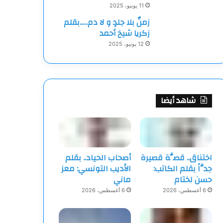
11 يونيو، 2025
زمنٌ بلا جلدٍ و لا دم…..بقلم
زكريا شيخ أحمد
12 يونيو، 2025
شاهد أيضا
اختناق.. قصَّة قصيرة
أصحاب الحياد.. بقلم
جدَّاً بقلم الكاتب:
الأديب التونسي: معز
حسن لختام
ماني
6 أغسطس، 2026
6 أغسطس، 2026