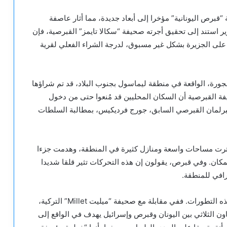
“قبرص اليونانية” مؤخرا إلى أبعاد جديدة، مما أثار عاصفة
ر استند إلى تحقيق أجرته صحيفة “سكالا تايمز” القبرصية، فإن
على الجزيرة بشكل غير مسبوق، لدرجة الشراء الفعلي لقرية
مهجورة، الواقعة في منطقة ليماسول بجنوب البلاد، قد تم شراؤها
ة القبرصية أن السكان المحليين قد مُنعوا حتى من دخول
لبرلمان القبرصي السابق، جورج فرديكيس، بمطالبة السلطات
ترت مساحات واسعة ومنازل كثيرة في المنطقة، وهدمت جزءا
مكان. وفي قبرص، يقولون إن هذه التحركات تثير قلقا شديدا
افي للمنطقة.
وكما كان متوقعا، لم تظل “الزاوية التركية” غافلة عن هذه التطورات. ففي مقابلة مع صحيفة “ميليت Millet” التركية،
اون الثلاثي بين اليونان وقبرص وإسرائيل يهدف في الواقع إلى