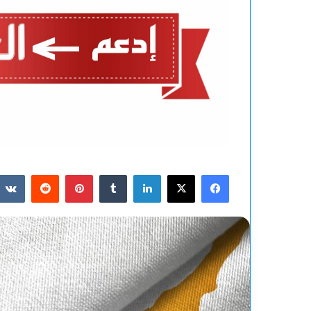
فيسبوك
‫X
لينكدإن
بينتيريست