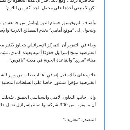
“محاصرة تركيا”. ومع ذلك، قدّر أن هذه الخطوة لن تض
لكن لا ينبغي أخذها على محمل الجد أكثر من اللازم”.
وأضاف البروفيسور حسام الدين إيناتش من جامعة دوملوب
وتتحول إلى “موقع أمامي” يخدم المصالح الغربية والإ
وجاء في التقرير أن التمركز الإسرائيلي يتجاوز بكثير م
القبرصية تمنح إسرائيل حقوقا أمنية بعيدة المدى، تشمل
ميناء “ماري” والقاعدة الجوية في مدينة “بافوس”.
علاوة على ذلك، قيل إنه في أعقاب طلب من وزير الشت
القبرصية مؤخرا منشورا خاصا على السلطات المحلية 
وإلى جانب التعاون الأمني والسياسي العميق، سُجلت أي
أن ما يقرب من 300 شركة لها صلة بإسرائيل تعمل حاليا دون عوائق في الجزء الجنوبي من الجزيرة.
المصدر: “معاريف”