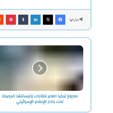
فيسبوك
‫X
لينكدإن
بينت
شاركها
صاروخ
تركيا
العابر
للقارات
وترسانتها
الجديدة
تحت
رادار
الإعلام
صاروخ تركيا العابر للقارات وترسانتها الجديدة
الإسرائيلي
تحت رادار الإعلام الإسرائيلي