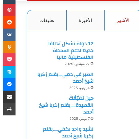
بي
الأشهر
الأخيرة
تعليقات
ki
12 دولة تشكل تحالفا
جديدا لدعم السلطة
et
الفلسطينية ماليا
27 سبتمبر، 2025
سك
الصبر في دمي….بقلم زكريا
ما
شيخ أحمد
4 يونيو، 2025
مشاركة
حين تضيّعُكَ
طب
القصيدة…..بقلم زكريا شيخ
أحمد
7 يونيو، 2025
نشيد واحد يكفي…..بقلم
زكريا شيخ أحمد