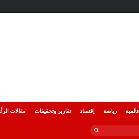
عة.. بقلم الشاعر التونسي: الحبيب المبروك الزيطاري
عالمية
رياضة
إقتصاد
تقارير وتحقيقات
مقالات الرأ
بحث