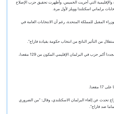
ية والإقليمية التي أجريت الخميس، وأظهرت تحقيق حزب الإصلاح
خابات برلماني اسكتلندا وويلز لأول مرة.
زراء المقبل للمملكة المتحدة، رغم أن الانتخابات العامة في
لال من التأثير الناتج من انتخاب حكومة بقيادة فاراج”.
وقد أصبح الحزب الوطني الاسكتلندي بزعامة سويني مجددا أكبر حزب في البرلمان الإقليمي المكون من 129 مقعدا،
مقعدا.
اج تحدث عن إلغاء البرلمان الاسكتلندي، وقال: “من الضروري
اما ضد فاراج”.