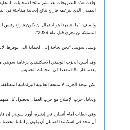
جاءت هذه التصريحات بعد نشر نتائج الانتخابات المحل
اليميني الذي يتزعمه فاراج نتائج إيجابية مفاجئة في انت
وأضاف: “ما ينتظرنا هو احتمال أن يكون فاراج رئيس الو
المملكة لن تجرى قبل عام 2029”.
وشدد سويني “نحن بحاجة إلى الحماية التي يوفرها الاستق
بعدما فاز بـ58 مقعدا في انتخابات الخميس.
لكن نتيجة الحزب لا تمنحه الغالبية البرلمانية المطلقة.
وتعادل حزب الإصلاح مع حزب العمال بحصول كل منهما على 17 
وفي خطاب أمام أنصاره في إدنبره، أورد سويني إن فار
أن نتحد في اسكتلندا لضمان أن يكون برلماننا محصنا تم