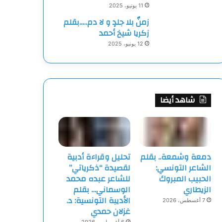
11 يونيو، 2025
زمنٌ بلا جلدٍ و لا دم…..بقلم
زكريا شيخ أحمد
12 يونيو، 2025
شاهد أيضا
دمعة وشمعة.. بقلم
تحليل وقراءة أدبية
الشاعر التونسي:
لقصيدة “ذكرياتي”
الحبيب المبروك
للشاعر عبده محمد
الزيطاري
الوسماني… بقلم
الأديبة التونسية: د.
7 أغسطس، 2026
غزلان حمدي