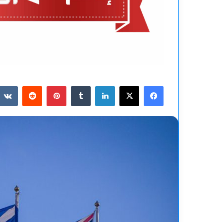
فيسبوك
‫X
لينكدإن
بينتيريست