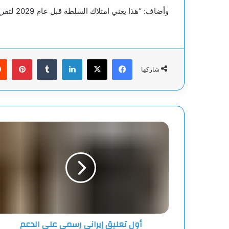
وأضاف: “هذا يعني امتلاك السلطة قبل عام 2029 لتقرير مستقبلنا الدستوري بأنفسنا بدون أن يتمكن فاراج من منعنا”.
فيسبوك
‫X
لينكدإن
بينت
شاركها
أول
تعليق
إيراني
رسمي
على
الدعم
العسكري
المصري
للإمارات
أول تعليق إيراني رسمي على الدعم