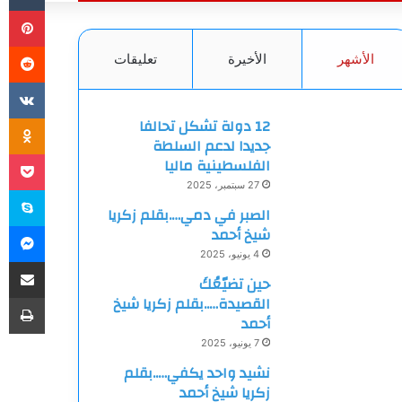
بي
الأشهر
الأخيرة
تعليقات
ki
12 دولة تشكل تحالفا
جديدا لدعم السلطة
et
الفلسطينية ماليا
27 سبتمبر، 2025
سك
الصبر في دمي….بقلم زكريا
ما
شيخ أحمد
4 يونيو، 2025
مشاركة
حين تضيّعُكَ
طب
القصيدة…..بقلم زكريا شيخ
أحمد
7 يونيو، 2025
نشيد واحد يكفي…..بقلم
زكريا شيخ أحمد