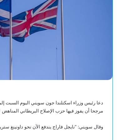
دعا رئيس وزراء اسكتلندا جون سويني اليوم السبت إلى ا
مرجحا أن يفوز فيها حزب الإصلاح البريطاني المناهض ل
وقال سويني: “نايجل فاراج يندفع الآن نحو داونينغ ستر