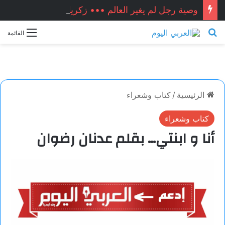
وصية رجل لم يغير العالم ••• زكريا شيخ أحمد / سوريا
بحث عن
القائمة
الرئيسية
/
كتاب وشعراء
كتاب وشعراء
أنا و ابنتي… بقلم عدنان رضوان