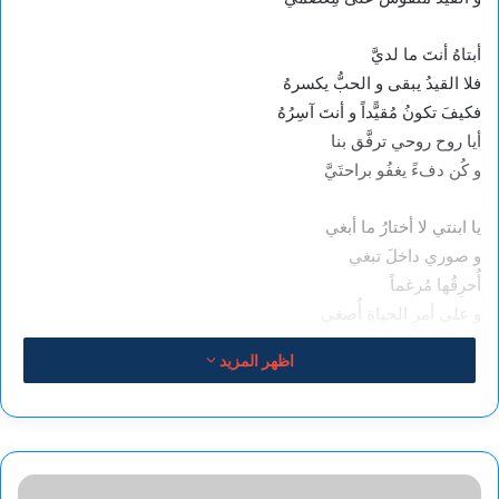
أبتاهُ أنتَ ما لديَّ
فلا القيدُ يبقى و الحبُّ يكسرهُ
فكيفَ تكونُ مُقيًّداً و أنتَ آسِرُهُ
أيا روح روحي ترفَّق بنا
و كُن دفءً يغفُو براحتَيَّ
يا ابنتي لا أختارُ ما أبغي
و صوري داخلَ تبغي
أُحرِقُها مُرغماً
و على أمرِ الحياةِ أُصغي
فأنا الرَّمادُ المنثور على ضفافِ نفسي
اظهر المزيد
أُصبحُ على أملٍ و على الأمنياتِ أُمسي
و دربي طويلٌ تجهلهُ الخرائطُ على يديَّ
أبتاه أنا و حياتي وَسمُ القضيَّة
مذكرات
كَم قلتَ أنَّ حروفكِ مكسوَّةٌ بالياسمين