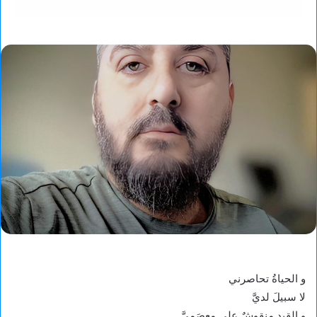
و الحياةُ تحاصرني
لا سبيلَ لديَّ
و القيد منقوشٌ على مِعصَميَّ