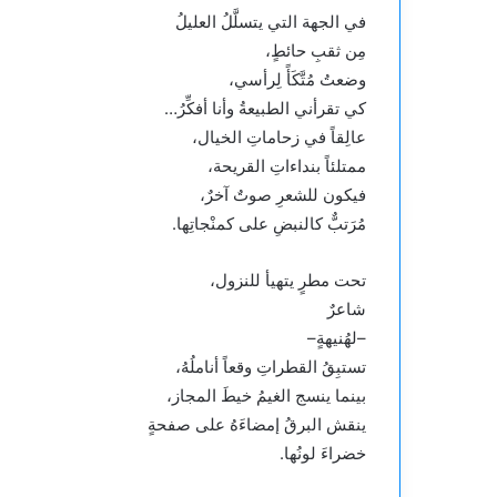
في الجهة التي يتسلَّلُ العليلُ
مِن ثقبِ حائطٍ،
وضعتُ مُتَّكَأً لِرأسي،
كي تقرأني الطبيعةُ وأنا أفكِّرُ…
عالِقاً في زحاماتِ الخيال،
ممتلئاً بنداءاتِ القريحة،
فيكون للشعرِ صوتٌ آخرٌ،
مُرَتبٌّ كالنبضِ على كمنْجاتِها.
تحت مطرٍ يتهيأ للنزول،
شاعرٌ
–لهُنيهةٍ–
تستبِقُ القطراتِ وقعاً أناملُهُ،
بينما ينسج الغيمُ خيطَ المجاز،
ينقش البرقُ إمضاءَهُ على صفحةٍ
خضراءَ لونُها.