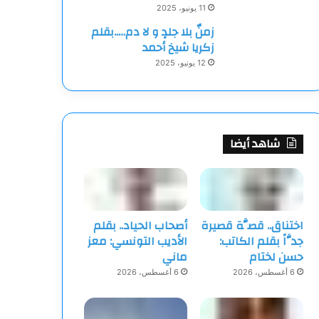
11 يونيو، 2025
زمنٌ بلا جلدٍ و لا دم…..بقلم
زكريا شيخ أحمد
12 يونيو، 2025
شاهد أيضا
اختناق.. قصَّة قصيرة
أصحاب الحياد.. بقلم
جدَّاً بقلم الكاتب:
الأديب التونسي: معز
حسن لختام
ماني
6 أغسطس، 2026
6 أغسطس، 2026