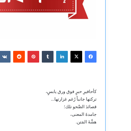
فيسبوك
‫X
لينكدإن
بينتيريست
كأحافيرِ حبرٍ فوق ورق يابسٍ،
تركتها جانباً رُغم غزارتها…
قصائدَ الصَّحو تلك؛
جامدةَ المعنى،
هشَّةَ المَتن.