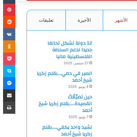
بي
الأشهر
الأخيرة
تعليقات
ki
12 دولة تشكل تحالفا
جديدا لدعم السلطة
et
الفلسطينية ماليا
27 سبتمبر، 2025
سك
الصبر في دمي….بقلم زكريا
ما
شيخ أحمد
4 يونيو، 2025
مشاركة
حين تضيّعُكَ
طب
القصيدة…..بقلم زكريا شيخ
أحمد
7 يونيو، 2025
نشيد واحد يكفي…..بقلم
زكريا شيخ أحمد