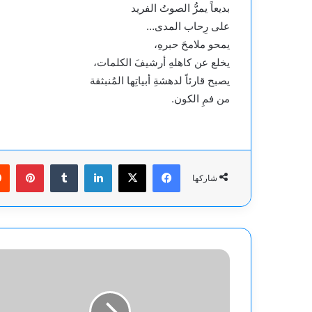
بديعاً يمرُّ الصوتُ الفريد
على رِحاب المدى…
يمحو ملامحَ حبرهِ،
يخلع عن كاهلهِ أرشيفَ الكلمات،
يصبح قارئاً لدهشةِ أبياتِها المُنبثقة
من فمِ الكون.
فيسبوك
‫X
لينكدإن
بينت
شاركها
هدموا
ما
شئتم...بقلم
حيدر