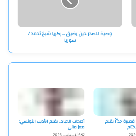
…
زكريا
شيخ
أحمد
/
وصية للصدر حين يضيق …زكريا شيخ أحمد /
سوريا
سوريا
قصيرة جدَّاً بقلم
أصحاب الحياد.. بقلم الأديب التونسي:
ختام
معز ماني
6 أغسطس، 2026