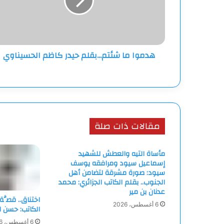
كاظم
الحسيناوي
هدموا ما شئتم...بقلم حيدر كاظم الحسيناوي
مقالات ذات صلة
مأساة التيه والعطش للشهيد
إسماعيل سيود ومرافقه يوسف
سيود: صورة مشرقة لتضامن أهل
الجنوب.. بقلم الكاتب الجزائري: محمد
عدنان بن مير
اختناق.. قصَّة 
6 أغسطس، 2026
الكاتب: حسن ل
6 أغسطس، 2026