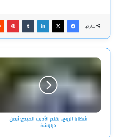
فيسبوك
‫X
لينكدإن
بينت
شاركها
شظايا
الروح..
بقلم
الأديب
المبدع:
أيمن
دراوشة
شظايا الروح.. بقلم الأديب المبدع: أيمن
دراوشة