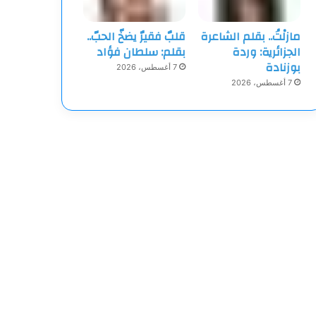
مازلْتُ.. بقلم الشاعرة
قلبٌ فقيرٌ يضخّ الحبّ..
الجزائرية: وردة
بقلم: سلطان فؤاد
بوزنادة
7 أغسطس، 2026
7 أغسطس، 2026