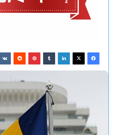
فيسبوك
‫X
لينكدإن
بينتيريست