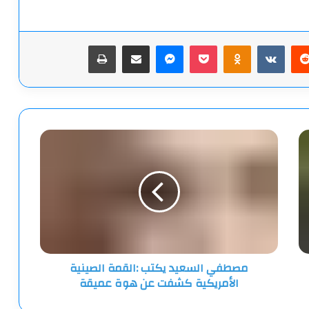
يريست
‫Pocket
Odnoklassniki
ماسنجر
مشاركة عبر البريد
طباعة
مصطفي
السعيد
يكتب
:القمة
الصينية
الأمريكية
كشفت
عن
هوة
مصطفي السعيد يكتب :القمة الصينية
عميقة
الأمريكية كشفت عن هوة عميقة