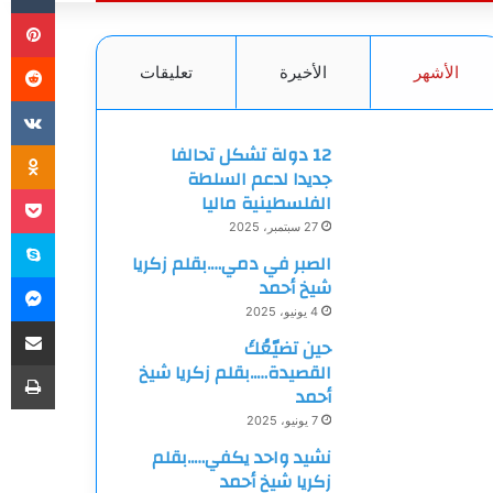
بي
الأشهر
الأخيرة
تعليقات
ki
12 دولة تشكل تحالفا
جديدا لدعم السلطة
et
الفلسطينية ماليا
27 سبتمبر، 2025
سك
الصبر في دمي….بقلم زكريا
ما
شيخ أحمد
4 يونيو، 2025
مشاركة
حين تضيّعُكَ
طب
القصيدة…..بقلم زكريا شيخ
أحمد
7 يونيو، 2025
نشيد واحد يكفي…..بقلم
زكريا شيخ أحمد