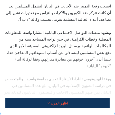
اتسعت رقعة التمييز ضد الأجانب في اليابان لتشمل المسلمين بعد
أن كانت تتركز ضد الكوريين والأكراد، بالتزامن مع تقديرات تشير إلى
تضاعف أعداد الجالية المسلمة تقريبا، بحسب وكالة “د ب أ”.
وتشهد منصات التواصل الاجتماعي اليابانية انتشارا واسعا للمعلومات
المضللة وخطاب الكراهية، في حين تواجه المساجد سيلا من
المكالمات الهاتفية ورسائل البريد الإلكتروني المسيئة، الأمر الذي
دفع بعض المسلمين ليتساءلوا عن أسباب استهدافهم المفاجئ هذا،
بينما أبدى آخرون خوفهم من مغادرة منازلهم، وفقا لوكالة أنباء
“كيودو” اليابانية.
ووفقا لهيروفومي تانادا، الأستاذ الفخري بجامعة واسيدا، والمتخصص
في دراسة الشؤون الإسلامية في اليابان، بلغ عدد المسلمين في
اليابان بمن فيهم المقيمون الأجانب والمعتنقون اليابانيون للديانة نحو
420 ألف شخص بحلول نهاية عام 2024، مقارنة بـ 230 ألفا في عام
اظهر المزيد
2019، كما بات عدد المساجد يتجاوز حاليا 160 مسجدا في جميع
أنحاء اليابان.