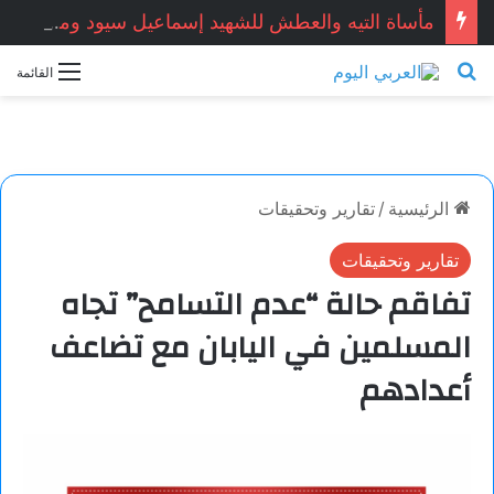
مأساة التيه والعطش للشهيد إسماعيل سيود ومرافقه يوسف سيود: صورة مشرقة لتضامن أهل الجنوب.. بقلم الكاتب الجزائري: محمد عدنان بن مير
بحث عن
القائمة
الرئيسية
/
تقارير وتحقيقات
تقارير وتحقيقات
تفاقم حالة “عدم التسامح” تجاه
المسلمين في اليابان مع تضاعف
أعدادهم