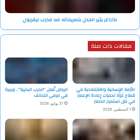
ورسائل بريد إلكتروني يوميا، تحتوي على عبارات مثل “ارجع إلى
بلدك” و”اليابان لا تحتاج إلى مساجد”.
كاراغر يثير الجدل بتصريحاته ضد مدرب ليفربول
وقد تأسس مسجد “علي” قبل نحو 30 عاما. ورغم وقوع بعض
الخلافات السابقة مع المجتمع المحلي حول قضايا مثل مواقف
السيارات في الشوارع، تراجعت حدة التوترات بفضل التعاون
مقالات ذات صلة
المستمر مع السلطات المحلية والشرطة.
وفضلا عن ذلك، يمثل المسجد مركزا لتعليم المهاجرين الجدد العادات
والتقاليد اليابانية، مثل نظام جمع القمامة ونظام المعاشات
التقاعدية.
الأزمة الإنسانية والاقتصادية في
الرياض تُعلن “الحرب البحرية”.. وبربرة
قطاع غزة: تحديات إعادة الإعمار
في مرمى التحالف
وأضاف المسؤول: “لقد سعينا دائما لضمان أن يكون المسجد جسرا
في ظل استمرار الحصار
31 يوليو، 2026
للتواصل مع المجتمع المحلي. ورغم هذه الجهود، قفزت معدلات عدم
1 أغسطس، 2026
التسامح تجاه المسلمين بشكل مفاجئ خلال العام الماضي”.
ومن جانبه، قال طالب جامعي باكستاني يرتاد المسجد للصلاة:
“أشخاص لا يعرف بعضهم بعضا يثيرون جلبة واسعة على وسائل