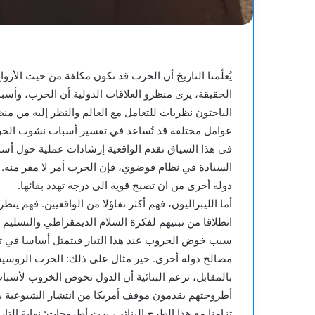
يُعلّمنا التاريخ أن الحرب قد تكون مكلفة من حيث الأروا
الحقيقة، يرى منظرو العلاقات الدولية أن الحرب، وأسباب
الباحثون نظريات للتعامل مع العالم والنظر إليه من من
عوامل مختلفة قد تُساعد في تفسير أسباب نشوب الح
في هذا السياق تقدم الواقعية إرشادات عملية حول أسبا
السيادة في نظام فوضوي، فإن الحرب أمر لا مفر منه. ك
دولة أخرى من ان تصبح قوية الى درجة تهدد بقائها.
أما الليبراليون، فهم أكثر تفاؤلا من الواقعيين. فهم ين
انطلاقا من تبنيهم لفكرة السلام الديمقراطي والتسليم
سبب خوض الحروب عند هذا التيار فيتمثل أساسا في تص
مصالح دولة أخرى. خير مثال على ذلك: الحرب الروسية –
بالمقابل، تزعم البنائية أن الدول تخوض الخروب لأسبا
أطروحتهم يقدمون موقف أمريكا من انتشار الشيوعية بعد 
تزامنا مع هذا الطرح البنائي، برت أطروحات: نهاية الت