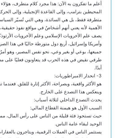
أعلم ما تفكرون به الآن: هذا مجرد كلام متطرف، هؤلاء
المحيطين بترامب، وإلى القاعدة الإنجيلية، وإلى الحرك
متطرفة فقط، بل هي السائدة، وهي التي تُسيّر السياسا
الأهمية لأنه يعني أنهم أشخاصٌ في مواقع نفوذ حقيقية،
يصف علم الأخرويات الإسلامي وعلم الأخرويات الأرثوذك
وأمريكا وإسرائيل، أربع دول متورطة حاليًا في هذا الصر
جميعها، بوعي أو بغير وعي، نحو نفس المصير، وهو أمرٌ 
طرفي نقيض في هذه الحرب قد يتعاونون فعليًا على مس
أبدًا.
3- انحدار الامبراطوريات:
هو الأكثر واقعية، وبصراحة، الأكثر إثارة للقلق. فعندما ت
وينعكس هذا التصدع على الخارج.
يحدث التصدع الداخلي لثلاثة أسباب:
السبب الأول هو هيمنة القطاع المالي:
حيث تستحوذ فئة قليلة من الناس على رأس المال، مما ي
الوحيد لبقاء عامة الناس.
يستثمر الناس في العملات الرقمية، ويتاجرون بالعقارات