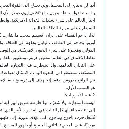
أنها لن تحتاج إلى المحيط، ولن تحتاج إلى القوة البحرية 
بالنسبة لدولة مثقلة بديون تب
إجبار العالم على شراء سندات الخزانة الأمريكية، والط
السيطرة على موارد الطاقة العالمية.
لذا، إذا تم القضاء على إيران، فسيتم سحب ما يقارب 20% من إمدادات الطاقة العالمية بين عشية وضحاها.
أوروبا بحاجة إلى الطاقة، واليابان بحاجة إلى الطاقة، 
الدولار، ومُجبرة على شراء الديون الأمريكية. في الوقت
نقاط الاختناق في العالم: مضيق هرمز، ومضيق ملقا، ور
على التجارة العالمية، وإذا سيطرت على التجارة العالمية
المصنّعة، ستضطر إلى اللجوء إليك، والامتثال لقواعدك، 
في الواقع مدروس بدقة؛ إنه يهدف إلى ترسيخ بنية الإمبر
هو السبب الأول.
2 علم الآخرويات:
ليست استعارة، ولا شعرًا، إنها خارطة طريق ليبرالية ل
إلى إعادة بناء الهيكل الثالث في القدس، الأمر الذي 
يُشعل حرب يأجوج ومأجوج التي تؤدي بدورها إلى ظهور ا
يهوديًا، على المجيء الثاني للمسيح أو ظهور المسيح ال