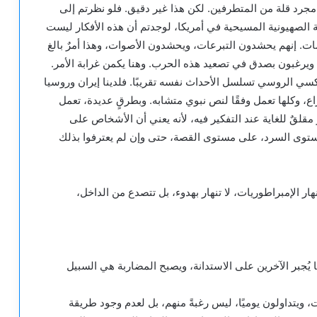
 مجرد قلة من المتطرفين. لكن هذا غير دقيق. فلو نظرتم إلى
ة الصهيونية المسيحية في أمريكا، لوجدتم أن هذه الأفكار ليست
ت. إنهم يحشدون التبرعات، ويحشدون الأصوات، وهذا أمرٌ بالغ
 ويرغبون بصدق في تصعيد هذه الحرب. وهنا يكمن غرابة الأمر.
سي الروسي تسلسل الأحداث نفسه تقريبًا. فلدينا إيران وروسيا
اع، وكلها تعمل وفقًا لنص نبوي متشابه. وبطرقٍ عديدة، تعمل
مقلقٌ للغاية عند التفكير فيه، لأنه يعني أن الأشخاص على
توى السرد، على مستوى القصة، حتى وإن لم يعترفوا بذلك
نهار الإمبراطوريات، لا تنهار بهدوء، بل تتصدع من الداخل،
ُجبر الآخرين على الاستدانة، ويصبح المضاربة هي السبيل
، ويتداولون يوميًا، ليس رغبةً منهم، بل لعدم وجود طريقة