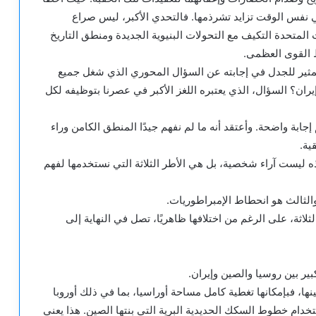
ي نفس الوقت تزايد تشرذمها. فالتحدي الأكبر، ليس صراع
ت المتحدة التكيف مع التحولات البنيوية الجديدة ومنطق التاريخ
 القوى العظمى.
المثير للجدل في إجابته عن السؤال المحوري الذي شغل جميع
يران؟ السؤال، الذي يعتبره اللغز الأكبر في عصرنا بتوظيفه لكل
إجابة واضحة. وأعتقد أنه ما لم نفهم جيدًا المنطق الكامن وراء
ية.
ذه ليست آراء شخصية، بل هي الأطر الثلاثة التي نستخدمها لفهم
 والثالث هو انحطاط الإمبراطوريات.
لثلاثة، على الرغم من اختلافها ظاهريًا، تصل في النهاية إلى
كبير بين روسيا والصين وإيران.
ينها، فبإمكانها تغطية كامل مساحة أوراسيا، بما في ذلك أوروبا
خدام خطوط السكك الحديدية البرية التي بنتها الصين. هذا يعني