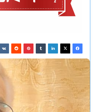
فيسبوك
‫X
لينكدإن
بينتيريست