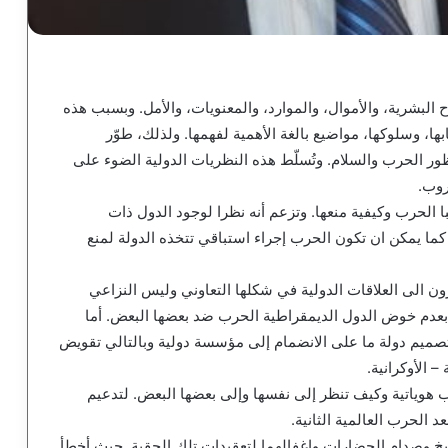
ح البشرية، والأموال، والموارد، والمعنويات، والأمل. وبسبب هذه
ها، وسلوكها، مواضيع بالغة الأهمية لفهمها. ولذلك، طوّر
ظور الحرب والسلام. وتُسلّط هذه النظريات الدولية الضوء على
روب.
 الحرب وكيفية منعها. وتزعم أنه نظرا لوجود الدول ذات
ما يمكن ان تكون الحرب إجراء استباقي تتخذه الدولة لمنع
ظرون الى العلاقات الدولية في شكلها التعاوني وليس النزاعي
 بعدم خوض الدول الديمقراطية الحرب ضد بعضها البعض. أما
ميم دولة ما على الانضمام إلى مؤسسة دولية وبالتالي تقويض
 الأوكرانية.
ب هوياتية وكيف تنظر إلى نفسها وإلى بعضها البعض. لتدعيم
الحرب العالمية الثانية.
اريخ وصدام الحضارات وإغفالهما لتعقيدات تلك الحقبة. حيث أخطأ