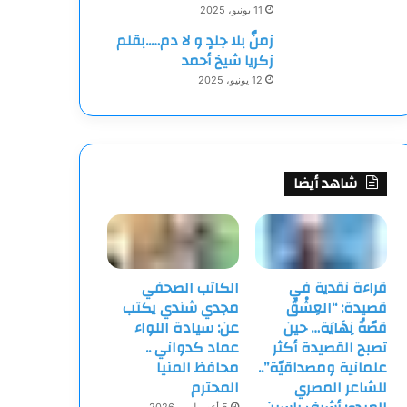
11 يونيو، 2025
زمنٌ بلا جلدٍ و لا دم…..بقلم
زكريا شيخ أحمد
12 يونيو، 2025
شاهد أيضا
قراءة نقدية في
الكاتب الصحفي
قصيدة: “العِشْقُ
مجدي شندي يكتب
قصّةُ نِهَايَة… حين
عن: سيادة اللواء
تصبح القصيدة أكثر
عماد كدواني ..
علمانية ومصداقيّة”..
محافظ المنيا
للشاعر المصري
المحترم