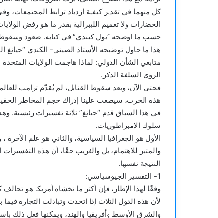
كل منهما في تقدير كيفية ازدياد ترابط المجتمعات، وف
الحضارات ولا تعميم الليبرالية بقدر ما هو رفض الولايا
حسب ما اوضحه “بول كيندي” في كتابه: صعود وسقوط
هذا ما حاول توضيحه الأستاذ الصيني- الكندي “جيانغ 
متابعي الشأن الدولي: لماذا هاجمت الولايات المتحدة إ
الرؤى السلفة الذكر.
فحتى الآن، وبعد سقوط القنابل، لم يُقدّم ترامب للعالم 
هذه الحرب، سيصعب علينا إدراك حجم المخاطر الحقيق
في هذا السياق قدم “جيانغ” ثلاثة تفسيرات رئيسية. وه
سلوك الإمبراطوريات.
الأول هو الجغرافيا السياسية، والثاني هو علم الآخرة ،
والمثير للاهتمام، بل والغريب حقًا، أن هذه التفسيرات ا
النتيجة نفسها.
1- التفسير الجيوسياسي:
وفقًا لهذا الإطار، فإن أكثر ما تخشاه أمريكا هو تحالف 
لأن هذه الدول الثلاث إذا اتحدت وتبادلت التجارة فيما ب
والشرق الأوسط وأفريقيا والهند، ويمكنها فعل ذلك باست