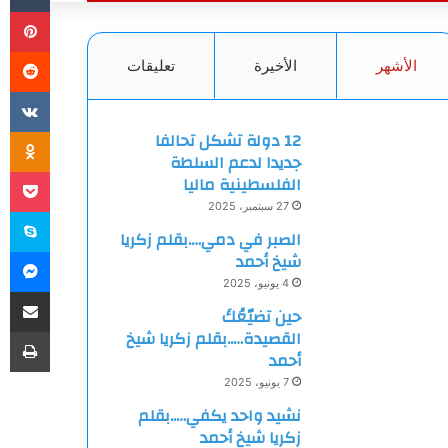
بي
الأشهر
الأخيرة
تعليقات
ki
12 دولة تشكل تحالفا
جديدا لدعم السلطة
et
الفلسطينية ماليا
27 سبتمبر، 2025
سك
الصبر في دمي….بقلم زكريا
ما
شيخ أحمد
4 يونيو، 2025
مشاركة
حين تضيّعُكَ
طب
القصيدة…..بقلم زكريا شيخ
أحمد
7 يونيو، 2025
نشيد واحد يكفي…..بقلم
زكريا شيخ أحمد