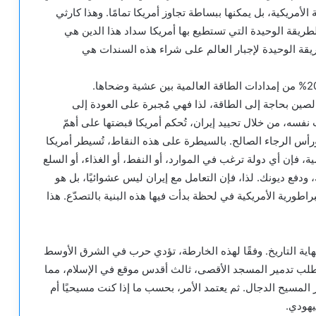
الأمريكية، بل يمكنها ببساطة تجاوز أمريكا تمامًا. وهذا كارثي
لغ 39 تريليون دولار. لأن الطريقة الوحيدة التي تستطيع بها أمريكا سداد هذا الدين هي
ريقة الوحيدة لإجبار العالم على شراء هذه السندات هي
والصين بحاجة إلى الطاقة، لذا فهي مُجبرة على العودة إلى
 نفسه، من خلال تحييد إيران، تُحكم أمريكا قبضتها على أهمّ
أس الرجاء الصالح. بالسيطرة على هذه النقاط، تُسيطر أمريكا
، فإن أي دولة ترغب في الموارد، أو النفط، أو الغذاء، أو السلع
ودفع ديونك. لذا، فإن التعامل مع إيران ليس عشوائيًا، بل هو
اطورية الأمريكية في لحظة بدأت فيها هذه البنية بالتصدّع. هذا
نهاية التاريخ. وفقًا لهذه الخارطة، تؤدي حرب في الشرق الأوسط
يتطلب تدمير المسجد الأقصى، ثالث أقدس موقع في الإسلام، مما
لمسيح الدجال. ثم يعتمد الأمر، بحسب ما إذا كنت مسيحيًا أم
يهودي.