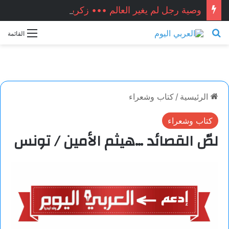
وصية رجل لم يغير العالم ••• زكريا شيخ أحمد / سوريا
بحث عن
القائمة
الرئيسية
/
كتاب وشعراء
كتاب وشعراء
لصّ القصائد …هيثم الأمين / تونس