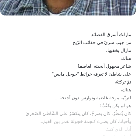
مازلتُ أسرق القصائد
من جيب سريّ في حقائب الرّيح
مازال يخفيها،
هناك،
شاعر مجهول أنجبته العاصفةُ
على شاطئ لا تعرفه خرائط “جوجل مابس”
ثمّ تركتهُ،
هناك،
لتربّيه موجة غاضبة ونوارس دون أجنحة….
هو لم يكن يكتُبُ؛
كان يُمطُرُ، كان يصرخُ، كان يتكسّرُ على الشّاطئ الصّخريْ
وأحيانا، كان يضيء كنجمة خجولة تغمز بين الغيمْ…
أنا.. الذي كنتُ