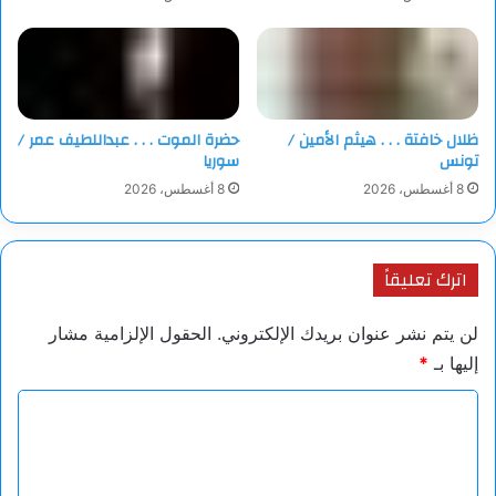
دسّ الشاعرُ المجهول
دمعة
كتب عليها:
لا أحد سمعني. لن أكتب بعد اليوم.
فلا تستغربوا يا سادتي القرّاء
ظلال خافتة . . . هيثم الأمين /
حضرة الموت . . . عبداللطيف عمر /
تونس
سوريا
إن أنا.. لم أكتب بعد اليوم…
8 أغسطس، 2026
8 أغسطس، 2026
اترك تعليقاً
لن يتم نشر عنوان بريدك الإلكتروني.
الحقول الإلزامية مشار
إليها بـ
*
ا
ل
ت