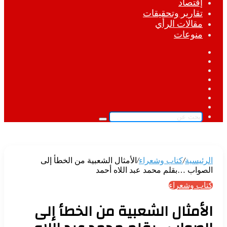
إقتصاد
تقارير وتحقيقات
مقالات الرأي
منوعات
فيسبوك
‫X
لينكدإن
‫YouTube
انستقرام
مقال
الوضع
عشوائي
المظلم
بحث
عن
الرئيسية
/
كتاب وشعراء
/
الأمثال الشعبية من الخطأ إلى
الصواب …بقلم محمد عبد اللاه أحمد
كتاب وشعراء
الأمثال الشعبية من الخطأ إلى