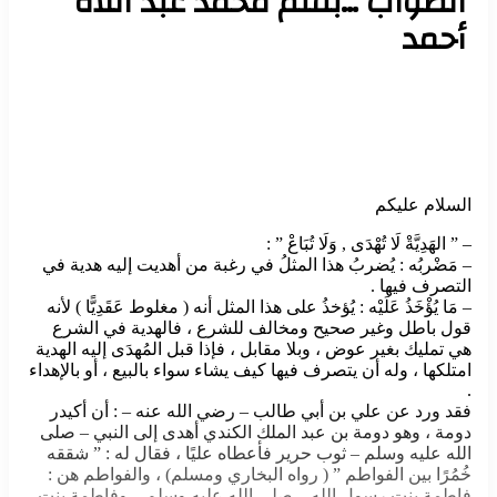
الصواب …بقلم محمد عبد اللاه
أحمد
السلام عليكم
– ” الهَدِيَّةْ لَا تُهْدَى , وَلَا تُبَاعْ ” :
– مَضْربُه : يُضربُ هذا المثلُ في رغبة من أهديت إليه هدية في
التصرف فيها .
– مَا يُؤْخَذُ عَلَيْه : يُؤخذُ على هذا المثل أنه ( مغلوط عَقَدِيًّا ) لأنه
قول باطل وغير صحيح ومخالف للشرع ، فالهدية في الشرع
هي تمليك بغير عوض ، وبلا مقابل ، فإذا قبل المُهدَى إليه الهدية
امتلكها ، وله أن يتصرف فيها كيف يشاء سواء بالبيع ، أو بالإهداء
.
فقد ورد عن علي بن أبي طالب – رضي الله عنه – : أن أكيدر
دومة ، وهو دومة بن عبد الملك الكندي أهدى إلى النبي – صلى
الله عليه وسلم – ثوب حرير فأعطاه عليًا ، فقال له : ” شققه
خُمُرًا بين الفواطم ” ( رواه البخاري ومسلم) ، والفواطم هن :
فاطمة بنت رسول الله – صلى الله عليه وسلم – وفاطمة بنت