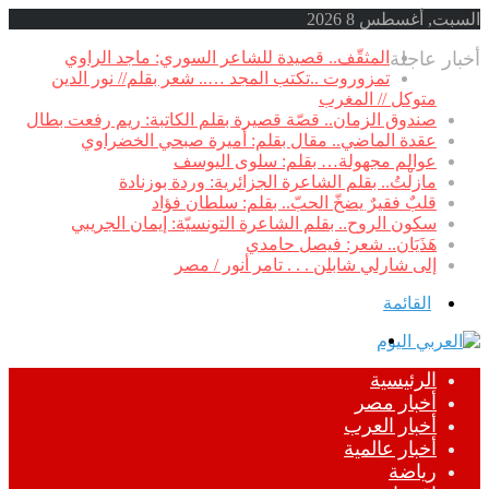
السبت, أغسطس 8 2026
أخبار عاجلة
المثقّف.. قصيدة للشاعر السوري: ماجد الراوي
تمزوروت ..تكتب المجد ….. شعر بقلم// نور الدين
متوكل // المغرب
صندوق الزمان.. قصّة قصيرة بقلم الكاتبة: ريم رفعت بطال
عقدة الماضي.. مقال بقلم: أميرة صبحي الخضراوي
عوالم مجهولة… بقلم: سلوى اليوسف
مازلْتُ.. بقلم الشاعرة الجزائرية: وردة بوزنادة
قلبٌ فقيرٌ يضخّ الحبّ.. بقلم: سلطان فؤاد
سكون الروح.. بقلم الشاعرة التونسيّة: إيمان الجريبي
هَذَيَان.. شعر: فيصل حامدي
إلى شارلي شابلن . . . تامر أنور / مصر
القائمة
بحث
عن
الرئيسية
أخبار مصر
أخبار العرب
أخبار عالمية
رياضة