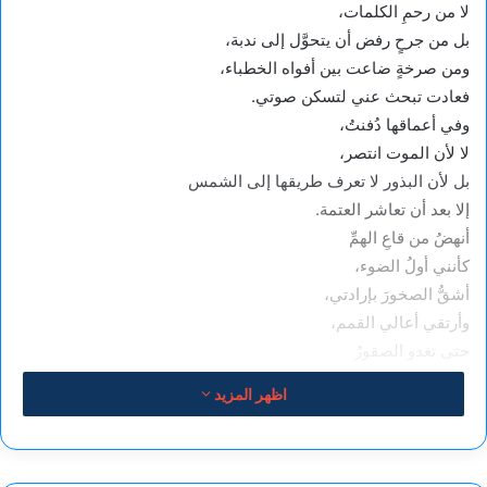
لا من رحمِ الكلمات،
بل من جرحٍ رفض أن يتحوَّل إلى ندبة،
ومن صرخةٍ ضاعت بين أفواه الخطباء،
فعادت تبحث عني لتسكن صوتي.
وفي أعماقها دُفنتُ،
لا لأن الموت انتصر،
بل لأن البذور لا تعرف طريقها إلى الشمس
إلا بعد أن تعاشر العتمة.
أنهضُ من قاعِ الهمِّ
كأنني أولُ الضوء،
أشقُّ الصخورَ بإرادتي،
وأرتقي أعالي القمم،
حتى تغدو الصقورُ
طعامَ عزيمتي،
اظهر المزيد
ويصبحُ المستحيلُ
أولَ درجاتِ سلّمي.
أنا منذُ خطيئةِ آدم