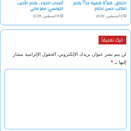
اختناق.. قصَّة قصيرة جدَّاً بقلم
أصحاب الحياد.. بقلم الأديب
يتباهى صاحبُها
الكاتب: حسن لختام
التونسي: معز ماني
بسلاسله.
6 أغسطس، 2026
6 أغسطس، 2026
أنا سيفُ الضوء،
لا أقطعُ الأعناق،
بل أقطعُ الليلَ
اترك تعليقاً
حين يظنُّ
أن الفجرَ مات.
لن يتم نشر عنوان بريدك الإلكتروني.
الحقول الإلزامية مشار
وأبدّدُ الجهل،
إليها بـ
*
لا بالصراخ،
ا
بل بحقيقةٍ
تعجزُ كلُّ الأكاذيب
ل
عن اغتيالها.
ت
رأيتُ الطغاةَ
ع
يصنعون أوطاناً
ل
بحجمِ جيوبهم،
ي
ويكتبون الحريةَ
ق
بحبرِ السجون،