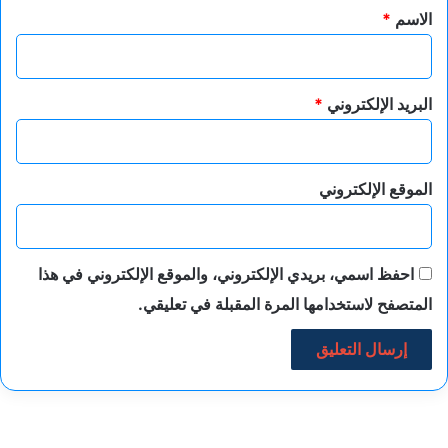
*
ويخطبون عن العدالة
الاسم
*
وفوق أكتافهم
يقفُ اللصوص.
ورأيتُ الشعوبَ
البريد الإلكتروني
*
تصفقُ للخديعة،
ثم تبكي
حين تكتشفُ
الموقع الإلكتروني
أن التصفيقَ
كان أولَ القيود.
أما أنا،
فلستُ شاعراً
احفظ اسمي، بريدي الإلكتروني، والموقع الإلكتروني في هذا
يبحثُ عن تصفيق،
المتصفح لاستخدامها المرة المقبلة في تعليقي.
ولا متسوّلَ مجدٍ
على أبوابِ الجوائز.
أنا رجلٌ
إذا ضاقتِ اللغةُ
وسّعتها القصيدة،