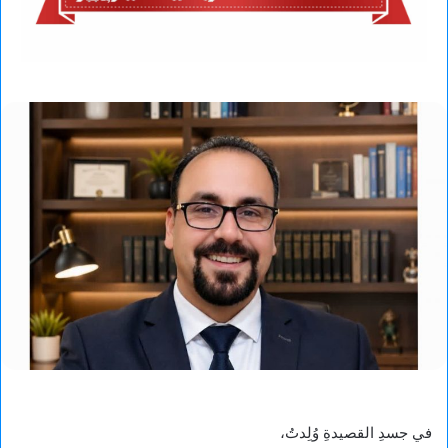
في جسدِ القصيدةِ وُلِدتُ،