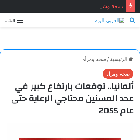
دمعة وشمعة.. بقلم الشاعر التونسي: الحبيب المبروك الزيطاري
بحث عن
القائمة
الرئيسية
/
صحه ومرأه
صحه ومرأه
ألمانيا.. توقعات بارتفاع كبير في
عدد المسنين محتاجي الرعاية حتى
عام 2055