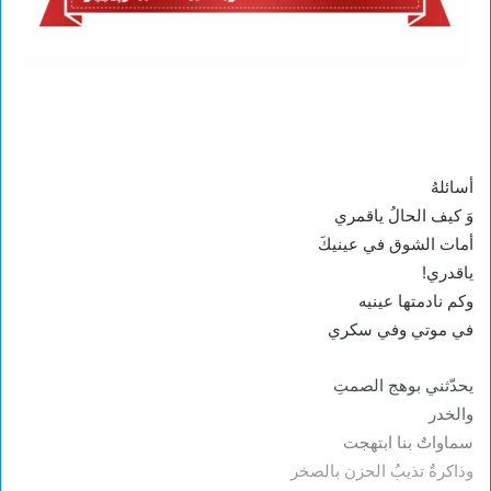
أسائلهُ
وَ كيف الحالُ ياقمري
أمات الشوق في عينيكَ
ياقدري!
وكم نادمتها عينيه
في موتي وفي سكري
يحدّثني بوهج الصمتِ
والخدر
سماواتٌ بنا ابتهجت
وذاكرةٌ تذيبُ الحزن بالصخر