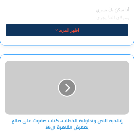
أنا سكنٌ بكَ يسري
ومولايَ الغدُ يجري
إلى حضنٍ ألفناهُ
اظهر المزيد
بعشّبِ الغيمِ والعطر
فجاوبني بحقّ الشمس
موسيقا
تردّ الهمس للصدر
إنتاجية
النص
وتداولية
الخطاب..
كتاب
صفوت
على
صالح
بمعرض
إنتاجية النص وتداولية الخطاب.. كتاب صفوت على صالح
القاهرة
بمعرض القاهرة ال56
ال56