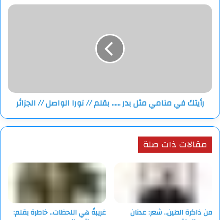
رأيتك
في
منامي
مثل
بدر
......
بقلم
//
نورا
رأيتك في منامي مثل بدر ...... بقلم // نورا الواصل // الجزائر
الواصل
//
الجزائر
مقالات ذات صلة
من ذاكرة الطين.. شعر: عدنان
غريبةٌ هي اللحظات.. خاطرة بقلم: