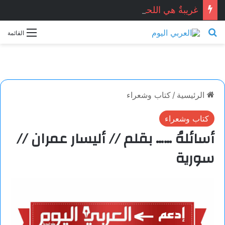
غريبةٌ هي اللحظات.. خاطرة بقلم: مريم باتردوك
بحث عن
القائمة
الرئيسية
/
كتاب وشعراء
كتاب وشعراء
أسائلهُ …… بقلم // أليسار عمران //
سورية