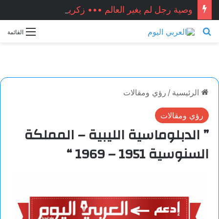
وصية رجل لم يغير العالم ••• زكريا شيخ أحمد / سوريا
بحث عن
القائمة
الرئيسية
/
رؤي ومقالات
رؤي ومقالات
” الدبلوماسية الليبية – المملكة
السنوسية 1951 – 1969 “