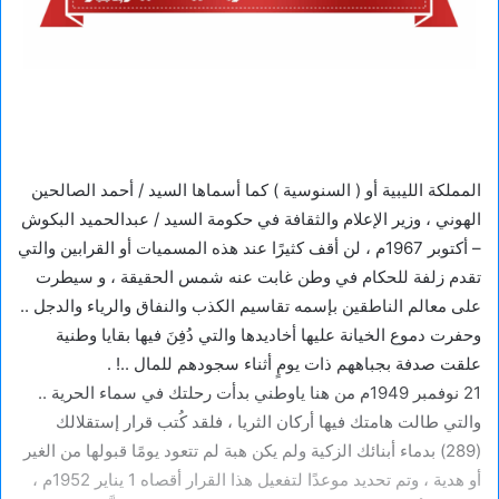
المملكة الليبية أو ( السنوسية ) كما أسماها السيد / أحمد الصالحين
الهوني ، وزير الإعلام والثقافة في حكومة السيد / عبدالحميد البكوش
– أكتوبر 1967م ، لن أقف كثيرًا عند هذه المسميات أو القرابين والتي
تقدم زلفة للحكام في وطن غابت عنه شمس الحقيقة ، و سيطرت
على معالم الناطقين بإسمه تقاسيم الكذب والنفاق والرياء والدجل ..
وحفرت دموع الخيانة عليها أخاديدها والتي دُفِنَ فيها بقايا وطنية
علقت صدفة بجباههم ذات يومٍ أثناء سجودهم للمال ..! .
21 نوفمبر 1949م من هنا ياوطني بدأت رحلتك في سماء الحرية ..
والتي طالت هامتك فيها أركان الثريا ، فلقد كُتب قرار إستقلالك
(289) بدماء أبنائك الزكية ولم يكن هبة لم تتعود يومًا قبولها من الغير
أو هدية ، وتم تحديد موعدًا لتفعيل هذا القرار أقصاه 1 يناير 1952م ،