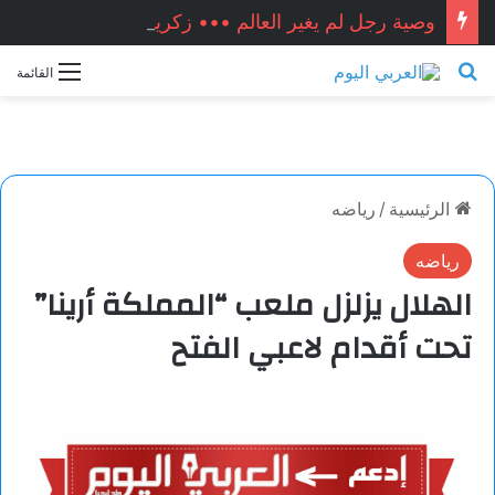
وصية رجل لم يغير العالم ••• زكريا شيخ أحمد / سوريا
بحث عن
القائمة
الرئيسية
/
رياضه
رياضه
الهلال يزلزل ملعب “المملكة أرينا”
تحت أقدام لاعبي الفتح