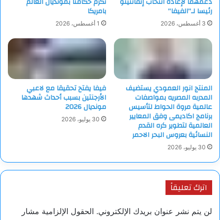
دعمهما لإعادة انتخاب إنفانتينو
تكرم حكامنا بمونديال العالم
رئيسا لـ”الفيفا”
بامريكا
3 أغسطس، 2026
1 أغسطس، 2026
المنتج انور العمودي يستضيف
فيفا يفتح تحقيقا مع لاعبي
المدربه المصريه بمواصفات
الأرجنتين بسبب أحداث شهدها
عالمية مروة الحواط لتأسيس
مونديال 2026
برنامج اكاديمى وفق المعايير
30 يوليو، 2026
العالمية لتطوير كره القدم
النسائية بعروس البحر الاحمر
30 يوليو، 2026
اترك تعليقاً
لن يتم نشر عنوان بريدك الإلكتروني.
الحقول الإلزامية مشار