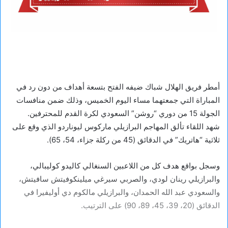
أمطر فريق الهلال شباك ضيفه الفتح بتسعة أهداف من دون رد في
المباراة التي جمعتهما مساء اليوم الخميس، وذلك ضمن منافسات
الجولة 15 من دوري “روشن” السعودي لكرة القدم للمحترفين.
شهد اللقاء تألق المهاجم البرازيلي ماركوس ليوناردو الذي وقع على
ثلاثية “هاتريك” في الدقائق (45 من ركلة جزاء، 54، 65).
وسجل بواقع هدف كل من اللاعبين السنغالي كاليدو كوليبالي،
والبرازيلي رينان لودي، والصربي سيرغي ميلينكوفيتش سافيتش،
والسعودي عبد الله الحمدان، والبرازيلي مالكوم دي أوليفيرا في
الدقائق (20، 39، 45، 89، 90) على الترتيب.