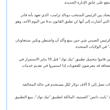
تقع على عاتق الإدارة الجديدة.
د بين الرئيس المنتخب دونالد ترامب، الذي تعهد بأنه قادر
لتي أشارت إلى أنها لن تطبق القانون بدءا من اليوم الأحد، وهو
الرئيس الصيني شي جين بينغ وأكد أن واشنطن وبكين ستتعاونان
” في الولايات المتحدة.
وتتيح القوانين الأمريكية الحالية نظريا للمستخدمين الذين قاموا بتحميل تطبيق “تيك توك” قبل 19 يناير الاستمرار في
ضافة قد يتعرضون للعقوبات إذا استمروا في تقديم خدمات
ه بايدن في أبريل 2024، تُلزم شركة “بايت دانس” الصينية، المالكة لتطبيق “تيك توك”، ببيع التطبيق