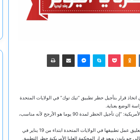
‫Pocket
Odnoklassniki
سكايب
ماسنجر
مشاركة عبر البريد
طباعة
 اتخاذ قرار بتأجيل حظر تطبيق “تيك توك” في الولايات المتحدة
وقال ترامب اليوم السبت، في مقابلة مع قناة “NBC” الأمريكية: “إن تأجيل الحظر لمدة 90 يوما هو الأرجح لأنه مناسب،
وبعد أن كانت شركة “تيك توك” قد هددت يوم الجمعة بتعليق عمل تطبيقها في الولايات المتحدة ابتداء من 19 يناير في
 جو بايدن وبعد قرار المحكمة العليا الأمريكية حظر التطبيق