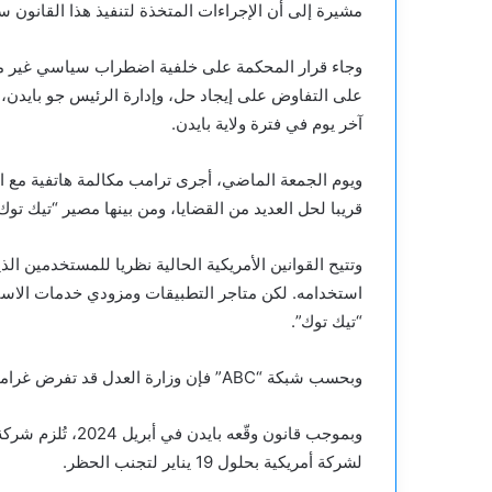
مشيرة إلى أن الإجراءات المتخذة لتنفيذ هذا القانون س
وجاء قرار المحكمة على خلفية اضطراب سياسي غير معتا
على التفاوض على إيجاد حل، وإدارة الرئيس جو بايدن، ا
آخر يوم في فترة ولاية بايدن.
ويوم الجمعة الماضي، أجرى ترامب مكالمة هاتفية مع 
قريبا لحل العديد من القضايا، ومن بينها مصير “تيك توك
استخدامه. لكن متاجر التطبيقات ومزودي خدمات الاست
“تيك توك”.
وبحسب شبكة “ABC” فإن وزارة العدل قد تفرض غرامات تصل إلى 5 آلاف دولار لكل مستخدم في حالة المخالفة.
وبموجب قانون وقّع
لشركة أمريكية بحلول 19 يناير لتجنب الحظر.