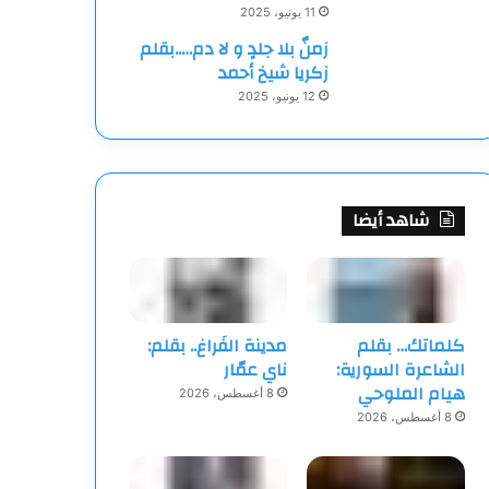
11 يونيو، 2025
زمنٌ بلا جلدٍ و لا دم…..بقلم
زكريا شيخ أحمد
12 يونيو، 2025
شاهد أيضا
كلماتك… بقلم
مدينة الفَراغ.. بقلم:
الشاعرة السورية:
ناي عمّار
هيام الملوحي
8 أغسطس، 2026
8 أغسطس، 2026