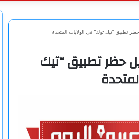
عن
حظر تطبيق “تيك توك” في الولايات المتحدة
يل حظر تطبيق “تيك
لمتحدة