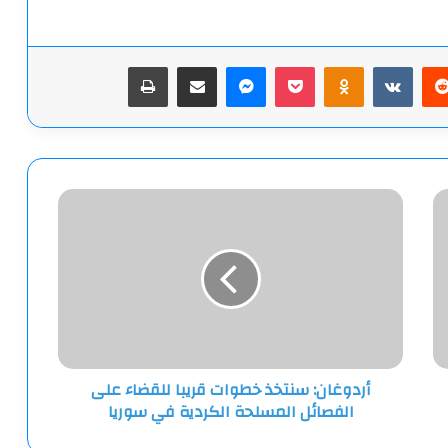
يريست
‫Pocket
Odnoklassniki
ماسنجر
مشاركة عبر البريد
طباعة
أردوغان:
سنتخذ
خطوات
قريبا
للقضاء
على
الفصائل
المسلحة
الكردية
أردوغان: سنتخذ خطوات قريبا للقضاء على
في
الفصائل المسلحة الكردية في سوريا
سوريا