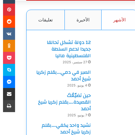
بي
الأشهر
الأخيرة
تعليقات
ki
12 دولة تشكل تحالفا
جديدا لدعم السلطة
et
الفلسطينية ماليا
27 سبتمبر، 2025
سك
الصبر في دمي….بقلم زكريا
ما
شيخ أحمد
4 يونيو، 2025
مشاركة
حين تضيّعُكَ
طب
القصيدة…..بقلم زكريا شيخ
أحمد
7 يونيو، 2025
نشيد واحد يكفي…..بقلم
زكريا شيخ أحمد