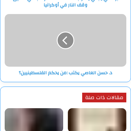
وقف النار في أوكرانيا
في
أوكرانيا
د.
حسن
العاصي
يكتب
:من
يحكم
الفلسطينيين؟
د. حسن العاصي يكتب :من يحكم الفلسطينيين؟
مقالات ذات صلة