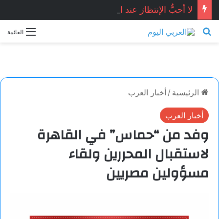
لا أحبُّ الإنتظارَ عند البابِ …صفاء محمد / سوريا
بحث عن
القائمة
الرئيسية
/
أخبار العرب
أخبار العرب
وفد من “حماس” في القاهرة
لاستقبال المحررين ولقاء
مسؤولين مصريين