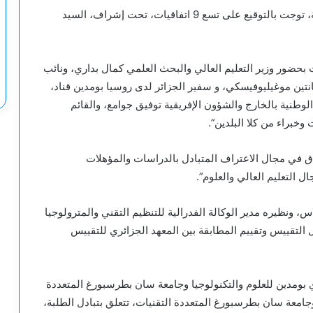
وأكد التلفزيون أن “أشغال الدورة الـ12 للجنة المشتركة، توجت بالتوقيع على تسع 9 اتفاقيات، تحت إشراف، السيد
 بحضور وزير التعليم العالي والبحث العلمي كمال بداري، ونائب
انتين موغيليوفيسكي، و سفير الجزائر لدى روسيا بومدين قناد،
 الوطنية بالخارج والشؤون الإفريقية توفيق جوامع، والقائم
براء من كلا البلدين”.
ق في مجال الاعتراف المتبادل بالدراسات والمؤهلات
 التعليم العالي والعلوم”.
، ونظيره مدير الوكالة الفدرالية للتنظيم التقني والمترولوجيا
لتقييس وتقييم المطابقة بين المعهد الجزائري للتقييس
ي بومدين للعلوم والتكنولوجيا وجامعة سان بطرسبورغ المتعددة
جامعة سان بطرسبورغ المتعددة التقنيات، تتعلق بتبادل الطلبة،