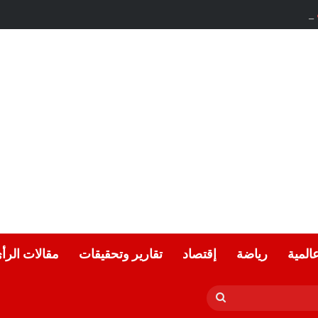
لحياد.. بقلم الأديب التونسي: معز ماني
عالمية
رياضة
إقتصاد
تقارير وتحقيقات
مقالات الرأ
بحث