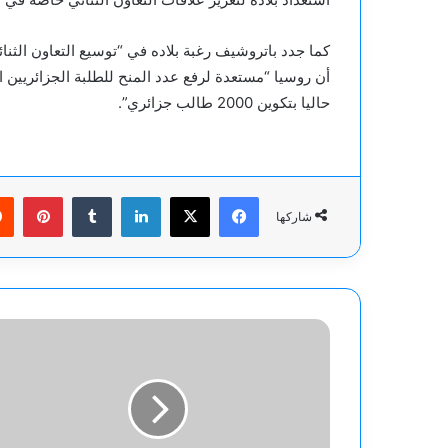
كما جدد باتروشيف رغبة بلاده في “توسيع التعاون الثن
أن روسيا “مستعدة لرفع عدد المنح للطلبة الجزائريين
حاليا بتكوين 2000 طالب جزائري”.
فيسبوك
‫X
لينكدإن
بينت
شاركها
بلجيكا
تغلق
مجالها
الجوي
بسبب
خلل