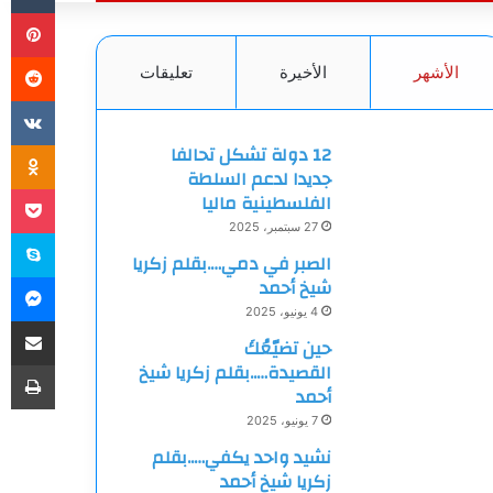
بي
الأشهر
الأخيرة
تعليقات
ki
12 دولة تشكل تحالفا
جديدا لدعم السلطة
et
الفلسطينية ماليا
27 سبتمبر، 2025
سك
الصبر في دمي….بقلم زكريا
ما
شيخ أحمد
4 يونيو، 2025
مشاركة
حين تضيّعُكَ
طب
القصيدة…..بقلم زكريا شيخ
أحمد
7 يونيو، 2025
نشيد واحد يكفي…..بقلم
زكريا شيخ أحمد