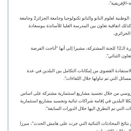
-الإفريقية”.
كما تم أيضا توقيع “اتفاقيات تعاون بين كل من المدرسة الوطنية لعلوم النانو والنانو تكنولوجيا وجامعة الجزائر2 وجامعة
 وكذلك اتفاقية تعاون بين المدرسة العليا للأساتذة ببوسعادة
الحزائري.
وعقب مراسم التوقيع، أكد السيد شرفة على نجاح الدورة الـ12 للجنة المشتركة، مشيرا إلى أنها “أتاحت الفرصة
ون الثنائي”.
تفادة القصوى من إمكانات التكامل بين البلدين في عدة
ئل التي تم تناولها خلال اللقاءات”.
-الروسي من خلال تجسيد مشاريع استثمارية مشتركة على اساس
لكلا البلدين في إقامة شراكات ثنائية وتجسيد مشاريع استثمارية
ت التي تم التطرق اليها خلال الدورات السابقة”.
نتائج المحادثات الثنائية التي جرت على هامش الحدث”، مبرزا
لمجالات الاقتصادية.