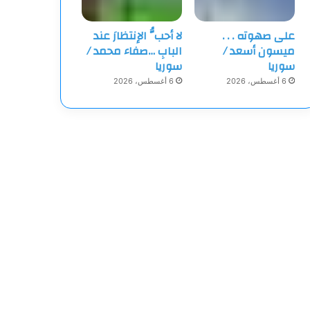
على صهوته . . .
لا أحبُّ الإنتظارَ عند
ميسون أسعد /
البابِ …صفاء محمد /
سوريا
سوريا
6 أغسطس، 2026
6 أغسطس، 2026