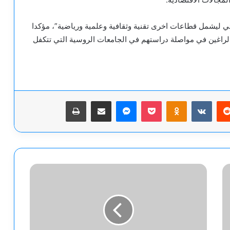
ائي ليشمل قطاعات اخرى تقنية وثقافية وعلمية ورياضية”، مؤكدا
 الراغين في مواصلة دراستهم في الجامعات الروسية التي تتكفل
يريست
‫Pocket
Odnoklassniki
ماسنجر
مشاركة عبر البريد
طباعة
في
صفقة
"تاريخية"..
الإمارات
تعلن
تدشين