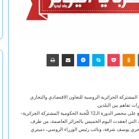
‫Pocket
Odnoklassniki
سكايب
ماسنجر
مشاركة عبر البريد
طباعة
عاصمة الجزائرية أعمال الدورة الـ12 للجنة المشتركة الجزائرية الروسية للتعاون الاقتصادي والتجاري
وذكر التلفزيون الجزائري أن “المراسم استُهلت بالتوقيع على محضر الدورة الـ12 للّجنة الحكومية المشتركة الجزائرية-
، التي انعقدت اليوم الخميس بالجزائر العاصمة، من طرف
 البحري يوسف شرفة، ونائب رئيس الوزراء الروسي، دميتري