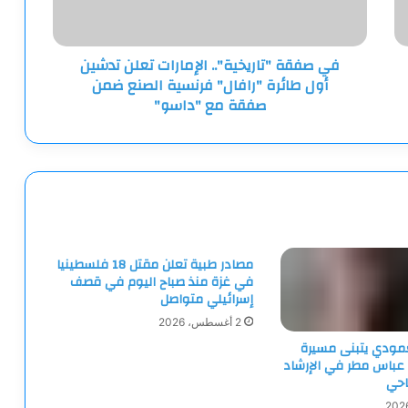
أول
طائرة
"رافال"
في صفقة "تاريخية".. الإمارات تعلن تدشين
فرنسية
أول طائرة "رافال" فرنسية الصنع ضمن
الصنع
ضمن
صفقة مع "داسو"
صفقة
مع
"داسو"
مصادر طبية تعلن مقتل 18 فلسطينيا
في غزة منذ صباح اليوم في قصف
إسرائيلي متواصل
2 أغسطس، 2026
لعمودي يتبنى مسيرة
 عباس مطر في الإرشاد
احي