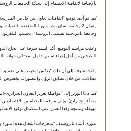
بالإضافة لاتفاقية الانضمام إلى شبكة الجامعات الروسية
وهران 2 وجامعة سان بطرسبورغ المتعددة التقنيات،
وجامعة نابيريجنيه تشيلني الروسية”، بحسب التلفزيون 
للطرفين من أجل إجراء تقييم شامل لمختلف جوانب التعا
ولفت شرفة إلى أن ذلك “يعكس الحرص على تحقيق الاس
مجالات، من خلال تطابق الرؤى والتصورات بخصوص المسا
كما دعا الوزير إلى “مواصلة تعزيز التعاون الجزائري
مبدأ (رابح-رابح)، وإلى مرافقة المتعاملين الاقتصاديين 
مهيكلة ومنتجة وكذا العمل على استكمال توقيع الاتفاقيا
بدوره، أشاد باتروشيف “بمخرجات أشغال هذه الدورة و 
استعداد بلاده لتعزير علاقات التعاون الثنائي خاصة في ا