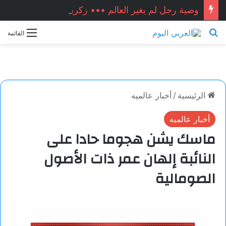
وصية رجل لم يغير العالم ••• زكريا شيخ أحمد / سوريا
بحث عن
القائمة
الرئيسية
/
أخبار عالميه
أخبار عالميه
ماسك يشن هجوما حادا على
النائبة إلهان عمر ذات الأصول
الصومالية