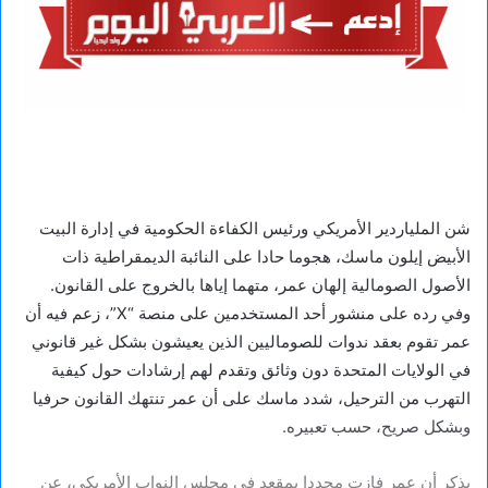
شن الملياردير الأمريكي ورئيس الكفاءة الحكومية في إدارة البيت
الأبيض إيلون ماسك، هجوما حادا على النائبة الديمقراطية ذات
الأصول الصومالية إلهان عمر، متهما إياها بالخروج على القانون.
وفي رده على منشور أحد المستخدمين على منصة “X”، زعم فيه أن
عمر تقوم بعقد ندوات للصوماليين الذين يعيشون بشكل غير قانوني
في الولايات المتحدة دون وثائق وتقدم لهم إرشادات حول كيفية
التهرب من الترحيل، شدد ماسك على أن عمر تنتهك القانون حرفيا
وبشكل صريح، حسب تعبيره.
يذكر أن عمر فازت مجددا بمقعد في مجلس النواب الأمريكي، عن