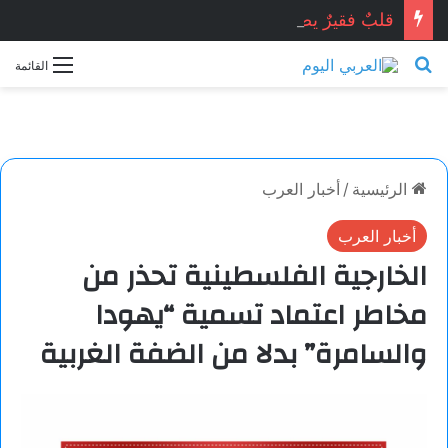
قلبٌ فقيرٌ يضخّ الحبّ.. بقلم: سلطان فؤاد
بحث عن
القائمة
الرئيسية
/
أخبار العرب
أخبار العرب
الخارجية الفلسطينية تحذر من
مخاطر اعتماد تسمية “يهودا
والسامرة” بدلا من الضفة الغربية