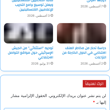
دورتها الأولى
نقابة الصحفيين الفلسطينيين
و”حق الأرض” هو مبدأ قانوني يمنح الجنسية للأشخاص المولودين في
ويعلن توسيع برامج التدريب
7 أغسطس، 2026
للإعلاميين الفلسطينيين
بلد معين، بغض النظر عن جنسية والديهم، وفي فرنسا، يطبق هذا
الحق بشكل مشروط، حيث لا يحصل الطفل المولود لأبوين أجنبيين
3 أغسطس، 2026
على الجنسية الفرنسية تلقائيا عند الولادة، بل يمكنه المطالبة بها عند
بلوغه سن 18 عاما إذا استوفى شروطا معينة.
دراسة تحذر من مخاطر العنف
توجيه “استثنائي” من الجيش
الانتخابي في الدول الخارجة من
الإسرائيلي حول مواقع التواصل
النزاعات
الاجتماعي
2 أغسطس، 2026
31 يوليو، 2026
اترك تعليقاً
لن يتم نشر عنوان بريدك الإلكتروني.
الحقول الإلزامية مشار
إليها بـ
*