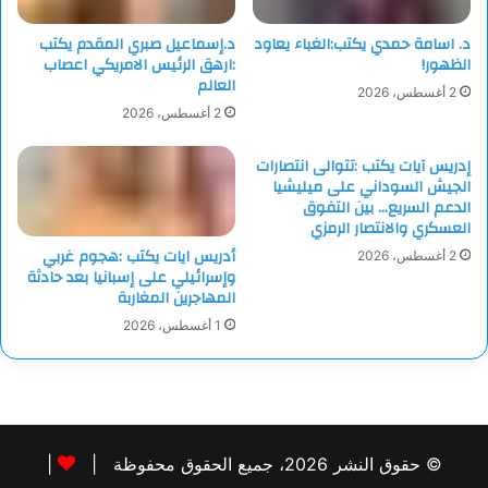
خاصة في قطاع غزة ) تحسنا في أحوالهم المعيشية وأملا في
د. اسامة حمدي يكتب:الغباء يعاود
د.إسماعيل صبري المقدم يكتب
مستقبل أفضل، فهذا هو السبيل الوحيد لإقناعهم بإلقاء السلاح !
الظهور!
:ارهق الرئيس الامريكي اعصاب
العالم
2 أغسطس، 2026
2 أغسطس، 2026
إدريس آيات يكتب :تتوالى انتصارات
الجيش السوداني على ميليشيا
الدعم السريع… بين التفوق
العسكري والانتصار الرمزي
أدريس ايات يكتب :هجوم غربي
2 أغسطس، 2026
وإسرائيلي على إسبانيا بعد حادثة
المهاجرين المغاربة
1 أغسطس، 2026
© حقوق النشر 2026، جميع الحقوق محفوظة |
|