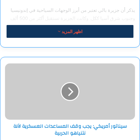
يذكر أن جزيرة بالي تعتبر من أبرز الوجهات السياحية في إندونيسيا
وجنوب شرق آسيا ككل. وكانت الجزيرة تستقبل أكثر من 500 ألف
سائح أجنبي شهريا في عام 2024، حسب البيانات الرسمية.
اظهر المزيد
سيناتور
أمريكي:
يجب
وقف
المساعدات
العسكرية
لآلة
نتنياهو
الحربية
سيناتور أمريكي: يجب وقف المساعدات العسكرية لآلة
نتنياهو الحربية