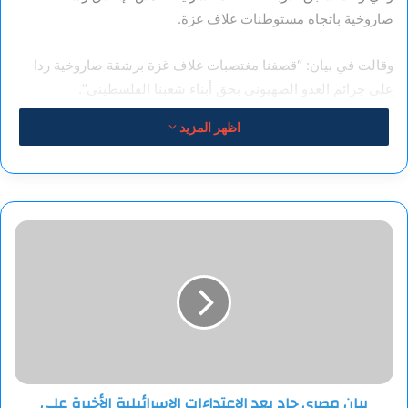
صاروخية باتجاه مستوطنات غلاف غزة.
وقالت في بيان: “قصفنا مغتصبات غلاف غزة برشقة صاروخية ردا
على جرائم العدو الصهيوني بحق أبناء شعبنا الفلسطيني”.
اظهر المزيد
من جهته، أفاد الناطق بلسان الجيش الإسرائيلي بأنه “تم رصد
صاروخين عبرا إلى الأراضي الإسرائيلية من وسط قطاع غزة”.
وذكر أن سلاح الجو الإسرائيلي تمكن من اعتراض صاروخ واحد فيما
بيان
سقط الصاروخ الثاني في منطقة زميريت.
مصري
حاد
بعد
الاعتداءات
الإسرائيلية
الأخيرة
على
سوريا
بيان مصري حاد بعد الاعتداءات الإسرائيلية الأخيرة على